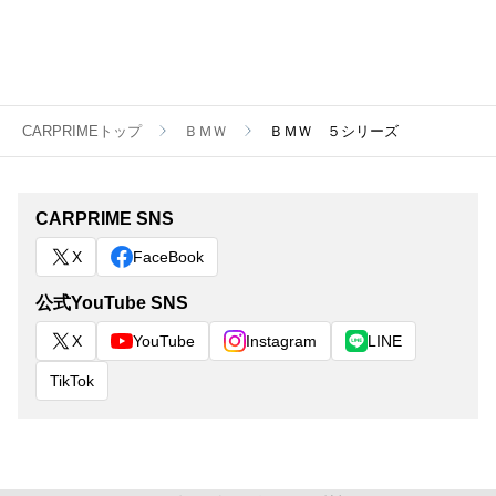
CARPRIMEトップ
ＢＭＷ
ＢＭＷ ５シリーズ
CARPRIME SNS
X
FaceBook
公式YouTube SNS
X
YouTube
Instagram
LINE
TikTok