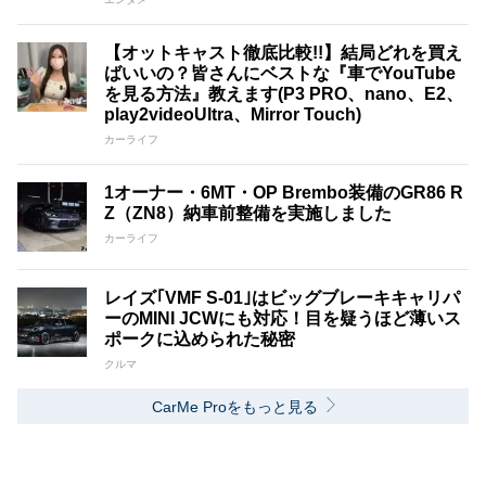
【オットキャスト徹底比較!!】結局どれを買え
ばいいの？皆さんにベストな『車でYouTube
を見る方法』教えます(P3 PRO、nano、E2、
play2videoUltra、Mirror Touch)
カーライフ
1オーナー・6MT・OP Brembo装備のGR86 R
Z（ZN8）納車前整備を実施しました
カーライフ
レイズ｢VMF S-01｣はビッグブレーキキャリパ
ーのMINI JCWにも対応！目を疑うほど薄いス
ポークに込められた秘密
クルマ
CarMe Proをもっと見る