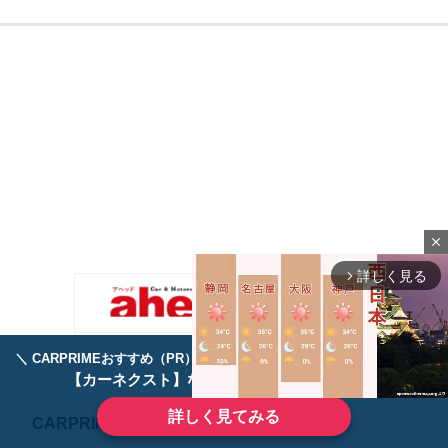
close
詳しく見る
arrow_forward_ios
＼ CARPRIMEおすすめ（PR） ／
ディーラーで手放すのはもったいない！
【カーネクスト】ならどんなクルマも高価買取
詳しく見てみる
CARPRIME SNS