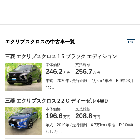
エクリプスクロスの中古車一覧
PR
三菱 エクリプスクロス 1.5 ブラック エディション
本体価格
支払総額
246.2
256.7
万円
万円
年式：2020年
走行距離：7万km
車検：R.9年03月
なし
三菱 エクリプスクロス 2.2 G ディーゼル 4WD
本体価格
支払総額
196.6
208.8
万円
万円
年式：2019年
走行距離：6.7万km
車検：R.10年0
3月
なし