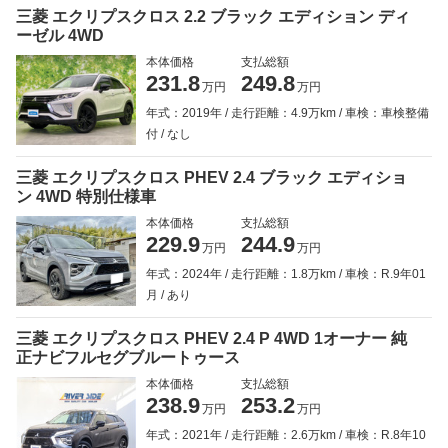
三菱 エクリプスクロス 2.2 ブラック エディション ディ
ーゼル 4WD
本体価格
支払総額
231.8
249.8
万円
万円
年式：2019年
走行距離：4.9万km
車検：車検整備
付
なし
三菱 エクリプスクロス PHEV 2.4 ブラック エディショ
ン 4WD 特別仕様車
本体価格
支払総額
229.9
244.9
万円
万円
年式：2024年
走行距離：1.8万km
車検：R.9年01
月
あり
三菱 エクリプスクロス PHEV 2.4 P 4WD 1オーナー 純
正ナビフルセグブルートゥース
本体価格
支払総額
238.9
253.2
万円
万円
年式：2021年
走行距離：2.6万km
車検：R.8年10