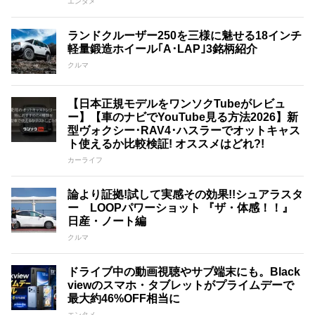
エンタメ
ランドクルーザー250を三様に魅せる18インチ
軽量鍛造ホイール｢A･LAP｣3銘柄紹介
クルマ
【日本正規モデルをワンソクTubeがレビュ
ー】【車のナビでYouTube見る方法2026】新
型ヴォクシー･RAV4･ハスラーでオットキャス
ト使えるか比較検証! オススメはどれ?!
カーライフ
論より証拠!試して実感その効果!!シュアラスタ
ー LOOPパワーショット 『ザ・体感！！』
日産・ノート編
クルマ
ドライブ中の動画視聴やサブ端末にも。Black
viewのスマホ・タブレットがプライムデーで
最大約46%OFF相当に
エンタメ