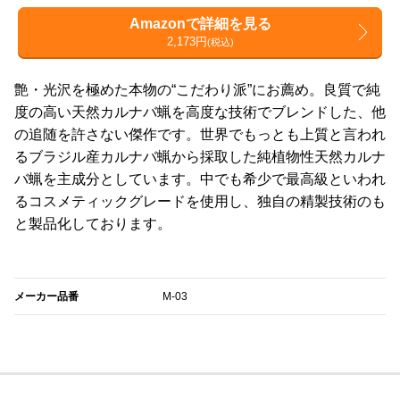
Amazonで詳細を見る
2,173円
(税込)
艶・光沢を極めた本物の“こだわり派”にお薦め。良質で純
度の高い天然カルナバ蝋を高度な技術でブレンドした、他
の追随を許さない傑作です。世界でもっとも上質と言われ
るブラジル産カルナバ蝋から採取した純植物性天然カルナ
バ蝋を主成分としています。中でも希少で最高級といわれ
るコスメティックグレードを使用し、独自の精製技術のも
と製品化しております。
メーカー品番
M-03