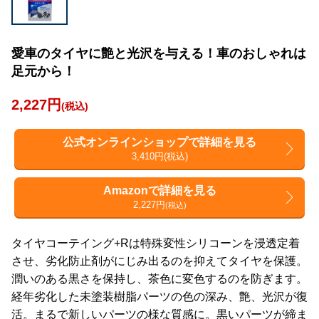
愛車のタイヤに艶と光沢を与える！車のおしゃれは
足元から！
2,227円
(税込)
公式オンラインショップで詳細を見る
3,410円(税込)
Amazonで詳細を見る
2,227円
(税込)
タイヤコーテイング+Rは特殊変性シリコーンを浸透定着
させ、劣化防止剤がにじみ出るのを抑えてタイヤを保護。
潤いのある黒さを保持し、茶色に変色するのを防ぎます。
経年劣化した未塗装樹脂パーツの色の深み、艶、光沢が復
活。まるで新しいパーツの様な質感に。黒いパーツが締ま