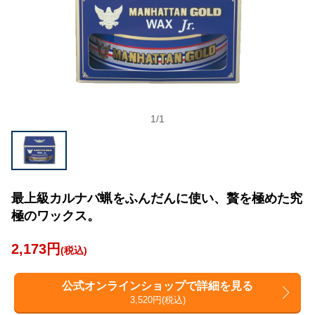
1
/
1
最上級カルナバ蝋をふんだんに使い、贅を極めた究
極のワックス。
2,173円
(税込)
公式オンラインショップで詳細を見る
3,520円(税込)