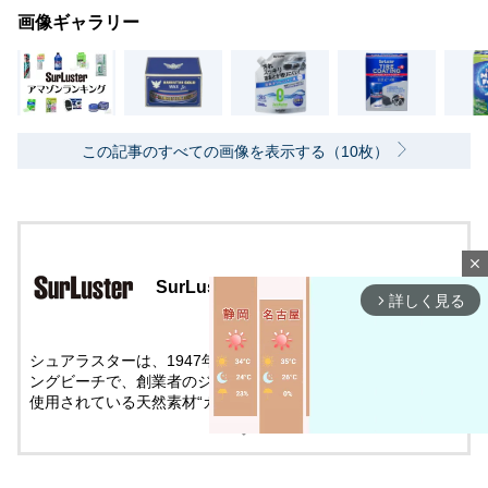
画像ギャラリー
この記事のすべての画像を表示する（10枚）
close
SurLuster
詳しく見る
arrow_forward_ios
シュアラスターは、1947年、アメリカ・カリフォルニア州ロ
ングビーチで、創業者のジョセフ・ロビンソンは、化粧品にも
使用されている天然素材“カルナバ蝋”を主成分とした自動車ワ
ックスの製造を始めた。49年には「シュアラスター」の名で本
格的な販売をスタート。その品質の高さが評判となり、自動車
の普及とともに全米でシェアを拡大。68年には市場占有率80%
を達成した。翌年にはシュアラスター・ペースとワックス（ブ