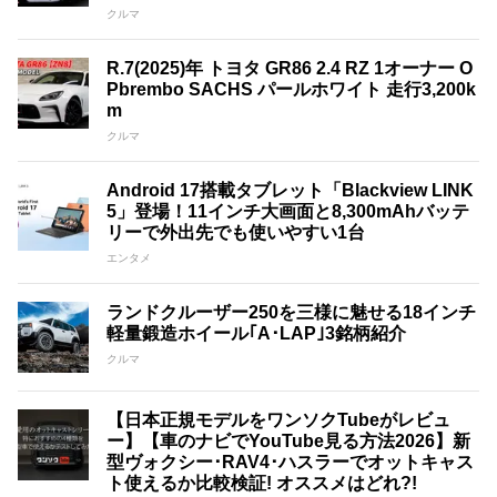
クルマ
R.7(2025)年 トヨタ GR86 2.4 RZ 1オーナー O
Pbrembo SACHS パールホワイト 走行3,200k
m
クルマ
Android 17搭載タブレット「Blackview LINK
5」登場！11インチ大画面と8,300mAhバッテ
リーで外出先でも使いやすい1台
エンタメ
ランドクルーザー250を三様に魅せる18インチ
軽量鍛造ホイール｢A･LAP｣3銘柄紹介
クルマ
【日本正規モデルをワンソクTubeがレビュ
ー】【車のナビでYouTube見る方法2026】新
型ヴォクシー･RAV4･ハスラーでオットキャス
ト使えるか比較検証! オススメはどれ?!