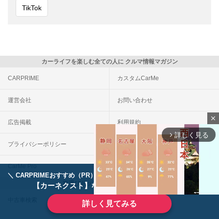
TikTok
カーライフを楽しむ全ての人に クルマ情報マガジン
CARPRIME
カスタムCarMe
運営会社
お問い合わせ
close
広告掲載
利用規約
詳しく見る
arrow_forward_ios
プライバシーポリシー
外部送信について
CarMe Pro
CarMe自動車保険
＼ CARPRIMEおすすめ（PR） ／
ディーラーで手放すのはもったいない！
車選びドットコム（連携サービス）
【カーネクスト】ならどんなクルマも高価買取
中古車検索
車買取一括査定
詳しく見てみる