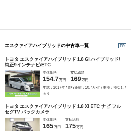
エスクァイアハイブリッドの中古車一覧
PR
トヨタ エスクァイアハイブリッド 1.8 Gi ハイブリッド/
純正9インチナビ/ETC
本体価格
支払総額
154.7
169
万円
万円
年式：2017年
走行距離：10.7万km
車検：検なし
あり
トヨタ エスクァイアハイブリッド 1.8 Xi ETC ナビ フル
セグTV バックカメラ
本体価格
支払総額
165
175
万円
万円