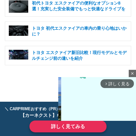
初代トヨタ エスクァイアの便利なオプション8
選！充実した安全装備でもっと快適なドライブを
トヨタ 初代エスクァイアの車内の乗り心地はいか
に？
トヨタ エスクァイア新旧比較！現行モデルとモデ
ルチェンジ前の違いを紹介
close
詳しく見る
arrow_forward_ios
＼ CARPRIMEおすすめ（PR） ／
ディーラーで手放すのはもったいない！
【カーネクスト】ならどんなクルマも高価買取
詳しく見てみる