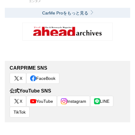
エンタメ
CarMe Proをもっと見る
CARPRIME SNS
X
FaceBook
公式YouTube SNS
X
YouTube
Instagram
LINE
TikTok