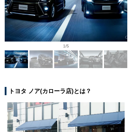
1
/
5
トヨタ ノア(カローラ店)とは？