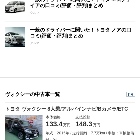
イアの口コミ(評価・評判)まとめ
クルマ
一般のドライバーに聞いた！トヨタ ノアの口
コミ(評価・評判)まとめ
クルマ
ヴォクシーの中古車一覧
PR
トヨタ ヴォクシー 8人乗/アルパインナビ/Bカメラ/ETC
本体価格
支払総額
133.4
148.3
万円
万円
年式：2015年
走行距離：7.7万km
車検：車検整備
付
なし