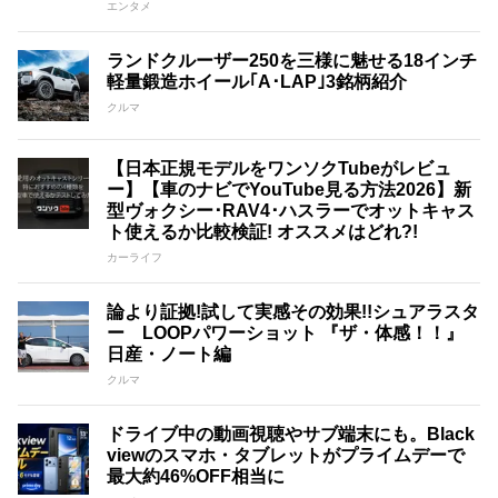
エンタメ
ランドクルーザー250を三様に魅せる18インチ
軽量鍛造ホイール｢A･LAP｣3銘柄紹介
クルマ
【日本正規モデルをワンソクTubeがレビュ
ー】【車のナビでYouTube見る方法2026】新
型ヴォクシー･RAV4･ハスラーでオットキャス
ト使えるか比較検証! オススメはどれ?!
カーライフ
論より証拠!試して実感その効果!!シュアラスタ
ー LOOPパワーショット 『ザ・体感！！』
日産・ノート編
クルマ
ドライブ中の動画視聴やサブ端末にも。Black
viewのスマホ・タブレットがプライムデーで
最大約46%OFF相当に