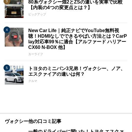
80系ヴォクシー煌2とZSの違いを実車で比較
【内装の4つの変更点とは？】
ピックアップ
New Car Life｜純正ナビでYouTube無料視
聴！HDMIなしでできるやばい方法とは？CarP
lay対応車99％に適合【アルファード ハリアー
CX60 N-BOX 他】
カーライフ
トヨタのミニバン3兄弟！ヴォクシー、ノア、
エスクァイアの違いは何？
クルマ
ヴォクシー他の口コミ記事
一般のドライバーに聞いた！トヨタ エスクァ