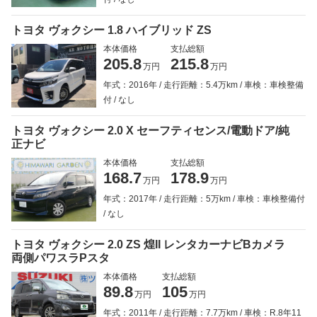
トヨタ ヴォクシー 1.8 ハイブリッド ZS
本体価格
支払総額
205.8
215.8
万円
万円
年式：2016年
走行距離：5.4万km
車検：車検整備
付
なし
トヨタ ヴォクシー 2.0 X セーフティセンス/電動ドア/純
正ナビ
本体価格
支払総額
168.7
178.9
万円
万円
年式：2017年
走行距離：5万km
車検：車検整備付
なし
トヨタ ヴォクシー 2.0 ZS 煌II レンタカーナビBカメラ
両側パワスラPスタ
本体価格
支払総額
89.8
105
万円
万円
年式：2011年
走行距離：7.7万km
車検：R.8年11