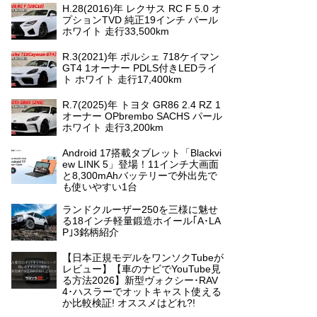
H.28(2016)年 レクサス RC F 5.0 オ
プションTVD 純正19インチ パール
ホワイト 走行33,500km
R.3(2021)年 ポルシェ 718ケイマン
GT4 1オーナー PDLS付きLEDライ
ト ホワイト 走行17,400km
R.7(2025)年 トヨタ GR86 2.4 RZ 1
オーナー OPbrembo SACHS パール
ホワイト 走行3,200km
Android 17搭載タブレット「Blackvi
ew LINK 5」登場！11インチ大画面
と8,300mAhバッテリーで外出先で
も使いやすい1台
ランドクルーザー250を三様に魅せ
る18インチ軽量鍛造ホイール｢A･LA
P｣3銘柄紹介
【日本正規モデルをワンソクTubeが
レビュー】【車のナビでYouTube見
る方法2026】新型ヴォクシー･RAV
4･ハスラーでオットキャスト使える
か比較検証! オススメはどれ?!