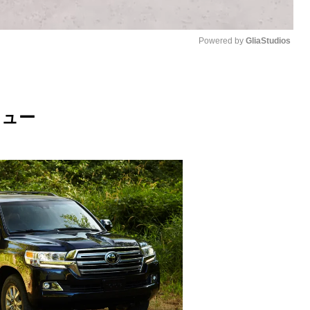
Powered by 
GliaStudios
M
u
リュー
t
e