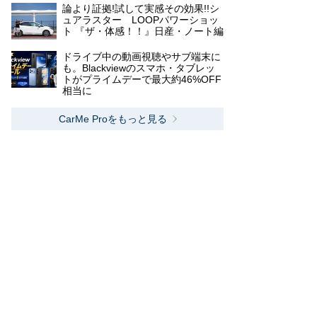
論より証拠!試して実感その効果!!シ
ュアラスター LOOPパワーショッ
ト 『ザ・体感！！』日産・ノート編
ドライブ中の動画視聴やサブ端末に
も。Blackviewのスマホ・タブレッ
トがプライムデーで最大約46%OFF
相当に
CarMe Proをもっと見る