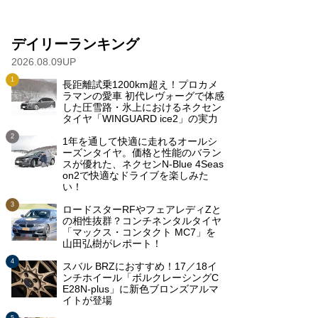
デイリーランキング
2026.08.09UP
長距離試乗1200km超え！プロカメ
ラマンの愛車 初代レヴォーグで体感
した圧雪路・氷上におけるネクセン
タイヤ「WINGUARD ice2」の実力
1年を通して快適に走れるオールシ
ーズンタイヤ。価格と性能のバラン
スが優れた、ネクセンN-Blue 4Seas
on2で快適なドライブを楽しみた
い！
ロードスターRFやフェアレディZと
の相性抜群？コンチネンタルタイヤ
「マックス・コンタクト MC7」を
山田弘樹がレポート！
スバル BRZにおすすめ！17／18イ
ンチホイール「ボルクレーシングC
E28N-plus」に新色ブロンズアルマ
イトが登場