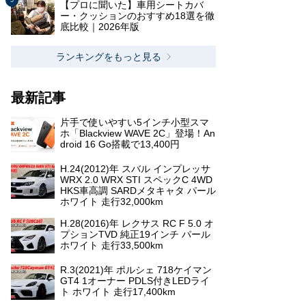
【プロに聞いた】車用シートカバ
ー・クッションのおすすめ18選を徹
底比較｜2026年版
ランキングをもっと見る
最新記事
片手で使いやすい5インチ小型スマ
ホ「Blackview WAVE 2C」登場！An
droid 16 Go搭載で13,400円
H.24(2012)年 スバル インプレッサ
WRX 2.0 WRX STI スペックC 4WD
HKS車高調 SARDメタキャタ パール
ホワイト 走行32,000km
H.28(2016)年 レクサス RC F 5.0 オ
プションTVD 純正19インチ パール
ホワイト 走行33,500km
R.3(2021)年 ポルシェ 718ケイマン
GT4 1オーナー PDLS付きLEDライ
ト ホワイト 走行17,400km