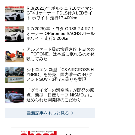
R.3(2021)年 ポルシェ 718ケイマン
GT4 1オーナー PDLS付きLEDライ
ト ホワイト 走行17,400km
R.7(2025)年 トヨタ GR86 2.4 RZ 1
オーナー OPbrembo SACHS パール
ホワイト 走行3,200km
アルファード級の快適さ!? トヨタの
「TOTONE」は本当に眠れるのか体
験してみた
シトロエン 新型「C3 AIRCROSS H
YBRID」を発売。国内唯一のBセグ
メントSUV・3列7人乗りを実現
「グライダーの滑空感」が開発の原
点。新型「日産リーフ NISMO」に
込められた開発陣のこだわり
最新記事をもっと見る