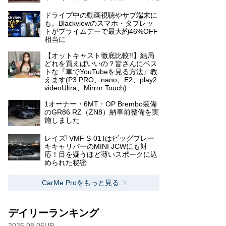
ドライブ中の動画視聴やサブ端末に
も。Blackviewのスマホ・タブレッ
トがプライムデーで最大約46%OFF
相当に
【オットキャスト徹底比較!!】結局
どれを買えばいいの？皆さんにベス
トな『車でYouTubeを見る方法』教
えます(P3 PRO、nano、E2、play2
videoUltra、Mirror Touch)
1オーナー・6MT・OP Brembo装備
のGR86 RZ（ZN8）納車前整備を実
施しました
レイズ｢VMF S-01｣はビッグブレー
キキャリパーのMINI JCWにも対
応！目を疑うほど薄いスポークに込
められた秘密
CarMe Proをもっと見る
デイリーランキング
2026.08.06UP