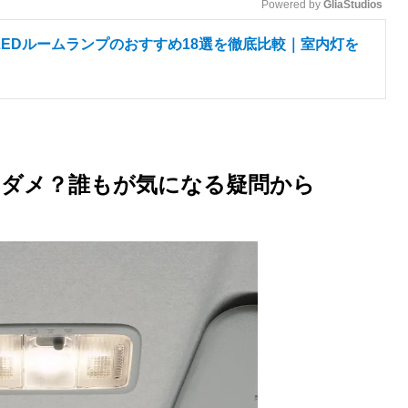
Powered by 
GliaStudios
EDルームランプのおすすめ18選を徹底比較｜室内灯を
M
u
t
e
りダメ？誰もが気になる疑問から