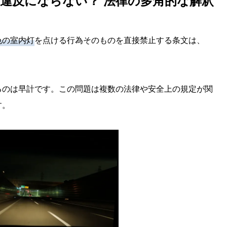
違反にならない？ 法律の多角的な解釈
色の室内灯
を点ける行為そのものを直接禁止する条文は、
るのは早計です。この問題は複数の法律や安全上の規定が関
す。