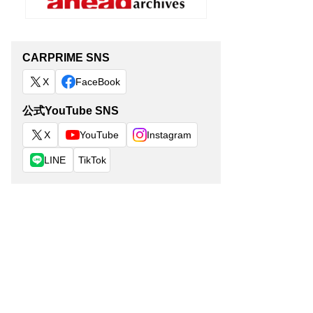
CARPRIME SNS
X
FaceBook
公式YouTube SNS
X
YouTube
Instagram
LINE
TikTok