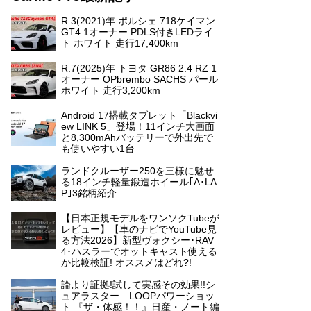
R.3(2021)年 ポルシェ 718ケイマン
GT4 1オーナー PDLS付きLEDライ
ト ホワイト 走行17,400km
R.7(2025)年 トヨタ GR86 2.4 RZ 1
オーナー OPbrembo SACHS パール
ホワイト 走行3,200km
Android 17搭載タブレット「Blackvi
ew LINK 5」登場！11インチ大画面
と8,300mAhバッテリーで外出先で
も使いやすい1台
ランドクルーザー250を三様に魅せ
る18インチ軽量鍛造ホイール｢A･LA
P｣3銘柄紹介
【日本正規モデルをワンソクTubeが
レビュー】【車のナビでYouTube見
る方法2026】新型ヴォクシー･RAV
4･ハスラーでオットキャスト使える
か比較検証! オススメはどれ?!
論より証拠!試して実感その効果!!シ
ュアラスター LOOPパワーショッ
ト 『ザ・体感！！』日産・ノート編