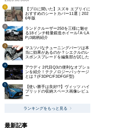
【プロに聞いた】スズキ エブリイに
おすすめのシートカバー11選｜202
6年版
ランドクルーザー250を三様に魅せ
る18インチ軽量鍛造ホイール｢A･LA
P｣3銘柄紹介
マユツバなチューニングパーツは本
当に効果があるのか？シエクルのレ
スポンスブレードを編集部が試した
アウディ 2代目Q3の便利なオプショ
ンを紹介！テクノロジーパッケージ
とは？(F3DPC/F3DFGF型)
【使い勝手は良好!?】ヴィッツ ハイ
ブリッドの収納スペース画像レビュ
ー
ランキングをもっと見る
最新記事