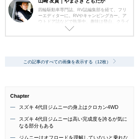
山崎 友貴｜やまざき ともたか
四輪駆動車専門誌、RV誌編集部を経て、フリ
ーエディターに。RVやキャンピングカー、ア
ウトドア誌などで執筆中。趣味は登山、クライ
ミング、山城探訪。小さいクルマが大好物。
この記事のすべての画像を表示する（12枚）
Chapter
スズキ 4代目ジムニーの身上はクロカン4WD
スズキ 4代目ジムニーは高い完成度を誇るが気に
なる部分もある
ジムニーはオフロードを理解していないと乗れな