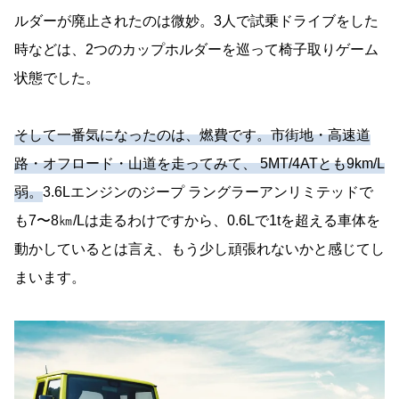
ルダーが廃止されたのは微妙。3人で試乗ドライブをした
時などは、2つのカップホルダーを巡って椅子取りゲーム
状態でした。
そして一番気になったのは、燃費です。市街地・高速道
路・オフロード・山道を走ってみて、 5MT/4ATとも9km/L
弱。
3.6Lエンジンのジープ ラングラーアンリミテッドで
も7〜8㎞/Lは走るわけですから、0.6Lで1tを超える車体を
動かしているとは言え、もう少し頑張れないかと感じてし
まいます。