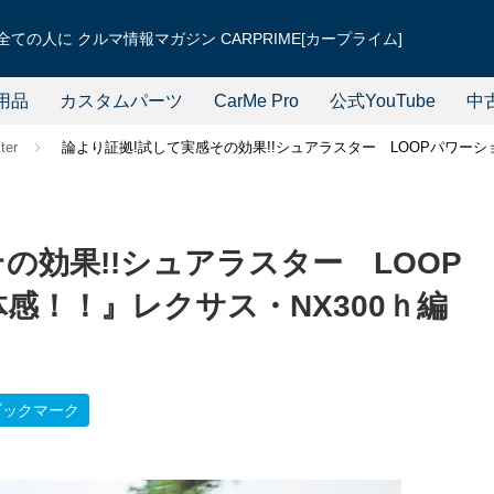
ての人に クルマ情報マガジン CARPRIME[カープライム]
用品
カスタムパーツ
CarMe Pro
公式YouTube
中
ter
論より証拠!試して実感その効果!!シュアラスター LOOPパワーシ
の効果!!シュアラスター LOOP
感！！』レクサス・NX300ｈ編
ブックマーク