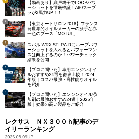
【動画あり】織戸親子でLOOPパワ
ーショットを徹底検証！A80スープ
ラが3馬力UP！！
【東京オートサロン2018】フランス
発世界的オイルメーカーの派手な赤
一色のブース「MOTUL」
スバル WRX STI RA-Rにループパワ
ーショットを入れるとパフォーマン
スは向上するのか！パワーチェック
結果を公開
【プロに聞いた】車用エンジンオイ
ルおすすめ24選を徹底比較！2024
年版｜コスパ最強・高性能なオイル
を紹介
【プロに聞いた】エンジンオイル添
加剤の最強おすすめ24選｜2025年
版｜効果の高い製品をご紹介
レクサス ＮＸ３００ｈ記事のデ
イリーランキング
2026.08.09UP