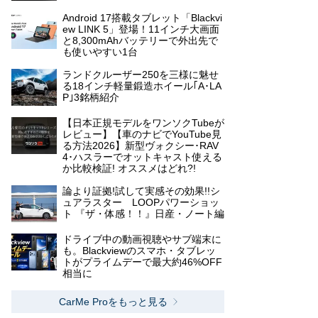
Android 17搭載タブレット「Blackvi
ew LINK 5」登場！11インチ大画面
と8,300mAhバッテリーで外出先で
も使いやすい1台
ランドクルーザー250を三様に魅せ
る18インチ軽量鍛造ホイール｢A･LA
P｣3銘柄紹介
【日本正規モデルをワンソクTubeが
レビュー】【車のナビでYouTube見
る方法2026】新型ヴォクシー･RAV
4･ハスラーでオットキャスト使える
か比較検証! オススメはどれ?!
論より証拠!試して実感その効果!!シ
ュアラスター LOOPパワーショッ
ト 『ザ・体感！！』日産・ノート編
ドライブ中の動画視聴やサブ端末に
も。Blackviewのスマホ・タブレッ
トがプライムデーで最大約46%OFF
相当に
CarMe Proをもっと見る