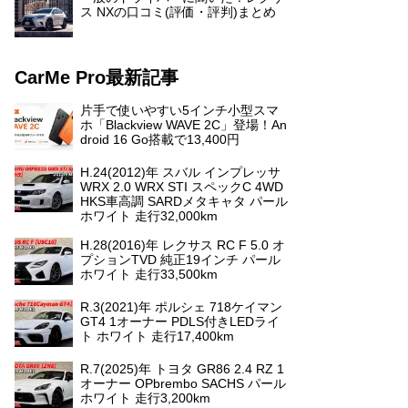
ス NXの口コミ(評価・評判)まとめ
CarMe Pro最新記事
片手で使いやすい5インチ小型スマ
ホ「Blackview WAVE 2C」登場！An
droid 16 Go搭載で13,400円
H.24(2012)年 スバル インプレッサ
WRX 2.0 WRX STI スペックC 4WD
HKS車高調 SARDメタキャタ パール
ホワイト 走行32,000km
H.28(2016)年 レクサス RC F 5.0 オ
プションTVD 純正19インチ パール
ホワイト 走行33,500km
R.3(2021)年 ポルシェ 718ケイマン
GT4 1オーナー PDLS付きLEDライ
ト ホワイト 走行17,400km
R.7(2025)年 トヨタ GR86 2.4 RZ 1
オーナー OPbrembo SACHS パール
ホワイト 走行3,200km