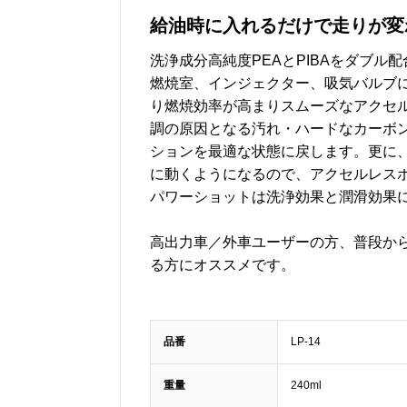
給油時に入れるだけで走りが変
洗浄成分高純度PEAとPIBAをダブル配
燃焼室、インジェクター、吸気バルブ
り燃焼効率が高まりスムーズなアクセ
調の原因となる汚れ・ハードなカーボ
ションを最適な状態に戻します。更に
に動くようになるので、アクセルレス
パワーショットは洗浄効果と潤滑効果
高出力車／外車ユーザーの方、普段か
る方にオススメです。
品番
‎LP-14
重量
240ml