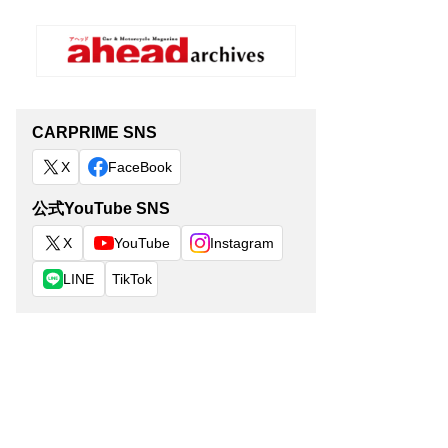
CARPRIME SNS
X
FaceBook
公式YouTube SNS
X
YouTube
Instagram
LINE
TikTok