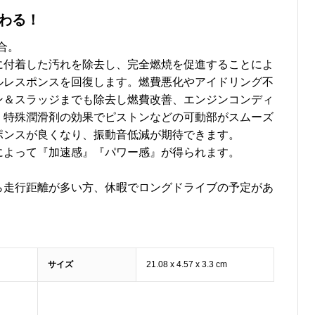
わる！
合。
に付着した汚れを除去し、完全燃焼を促進することによ
ルレスポンスを回復します。燃費悪化やアイドリング不
ン＆スラッジまでも除去し燃費改善、エンジンコンディ
、特殊潤滑剤の効果でピストンなどの可動部がスムーズ
ポンスが良くなり、振動音低減が期待できます。
によって『加速感』『パワー感』が得られます。
ら走行距離が多い方、休暇でロングドライブの予定があ
サイズ
‎‎‎‎21.08 x 4.57 x 3.3 cm