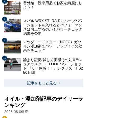
番外編！洗車用品でお家を綺麗にし
よう！
スバル WRX STI RA-Rにループパワ
ーショットを入れるとパフォーマン
スは向上するのか！パワーチェック
結果を公開
マツダロードスター（NCEC）ガソ
リン添加剤でパワーアップ！その効
果をチェック
論より証拠!試して実感その効果!!シ
ュアラスター LOOPパワーショッ
ト 『ザ・体感！！』レクサス・HS2
50ｈ編
記事をもっと見る
オイル・添加剤記事のデイリーラ
ンキング
2026.08.09UP