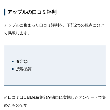
デメリット①：買取価格が低い可能性がある
アップルの口コミ評判
デメリット②：店舗によって対応が異なる可能
性がある
アップルに集まった口コミ評判を、下記2つの観点に分け
デメリット③：不動車や廃車の引き取りは費用
て掲載します。
がかかる可能性がある
デメリット④：店舗によって振り込みのタイミ
ングが異なる
アップルで買取してもらう方法
査定額
1：査定依頼
接客品質
2：車の査定
3：成約・車の引き渡し
4：買取価格の振り込み
※口コミはCarMe編集部が独自に実施したアンケートで集
めたものです
アップルで高価買取してもらうなら一括査定がお