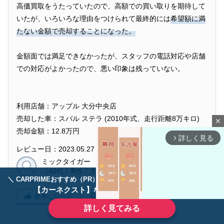
高価買取をうたっていたので、高額での買い取りを期待して
いたが、いろいろな理由をつけられて最終的には
希望額に満
たない金額で売却することになった。
金額面では満足できなかったが、スタッフの電話対応や店舗
での対応がよかったので、悪い印象は残っていない。
利用店舗：アップル 大分中央店
売却した車：スバル ステラ (2010年式、走行距離8万キロ)
close
売却金額：12.8万円
詳しく見る
arrow_forward_ios
レビュー日：2023.05.27
ミックタイガー
（40代 / 男性 / 大分県）
＼ CARPRIMEおすすめ（PR） ／
ディーラーで手放すのはもったいない！
【カーネクスト】ならどんなクルマも高価買取
0
参考になった
詳しく見てみる