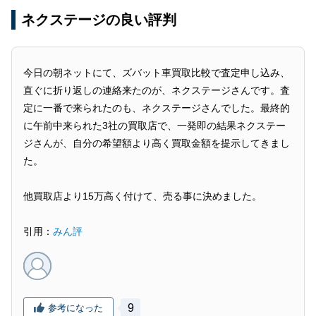
い
ネクステージの良い評判
ネクステージで買取してもらう方法
1：査定依頼
今日の朝ネットにて、ズバット車買取比較で査定申し込み、
2：車の査定
直ぐに折り返しの連絡来たのが、ネクステージさんです。査
3：成約・車の引き渡し
定に一番で来られたのも、ネクステージさんでした。最終的
に午前中来られた3社の買取店で、一発即の結果ネクステー
ネクステージで高価買取してもらうなら一括査定
ジさんが、自分の希望額より高く買取金額を提示してきまし
がおすすめ
た。
ネクステージの評判・口コミに関するよくある質
問
他買取店より15万高く付けて、売る事に決めました。
ネクステージはやめた方がいいと言われる理由
引用：
みん評
は？
査定依頼後の電話がしつこいって本当？
ネクステージの評判・口コミのまとめ
9
参考になった