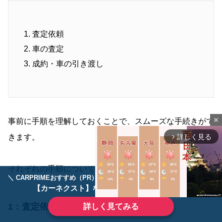
査定依頼
車の査定
成約・車の引き渡し
close
事前に手順を理解しておくことで、スムーズな手続きがで
詳しく見る
きます。
arrow_forward_ios
それぞれの手順について詳しく解説します。
＼ CARPRIMEおすすめ（PR） ／
ディーラーで手放すのはもったいない！
【カーネクスト】ならどんなクルマも高価買取
1：査定依頼
詳しく見てみる