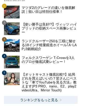
マツダ2のグレードの違いを徹底解
説｜狙い目は特別仕様車！
【使い勝手は良好!?】ヴィッツ ハイ
ブリッドの収納スペース画像レビュ
ー
ランドクルーザー250を三様に魅せ
る18インチ軽量鍛造ホイール｢A･LA
P｣3銘柄紹介
フォルクスワーゲン T-Crossを3人
のプロが徹底試乗レビュー！
【オットキャスト徹底比較!!】結局
どれを買えばいいの？皆さんにベス
トな『車でYouTubeを見る方法』教
えます(P3 PRO、nano、E2、play2
videoUltra、Mirror Touch)
ランキングをもっと見る