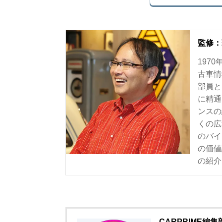
監修：
197
古車情
部員と
に精通
ンスの
くの広
のバイ
の価値
の紹介
CARPRIME編集