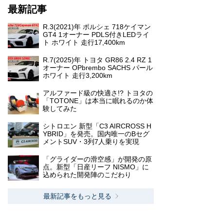
最新記事
R.3(2021)年 ポルシェ 718ケイマン
GT4 1オーナー PDLS付きLEDライ
ト ホワイト 走行17,400km
R.7(2025)年 トヨタ GR86 2.4 RZ 1
オーナー OPbrembo SACHS パール
ホワイト 走行3,200km
アルファード級の快適さ!? トヨタの
「TOTONE」は本当に眠れるのか体
験してみた
シトロエン 新型「C3 AIRCROSS H
YBRID」を発売。国内唯一のBセグ
メントSUV・3列7人乗りを実現
「グライダーの滑空感」が開発の原
点。新型「日産リーフ NISMO」に
込められた開発陣のこだわり
最新記事をもっと見る