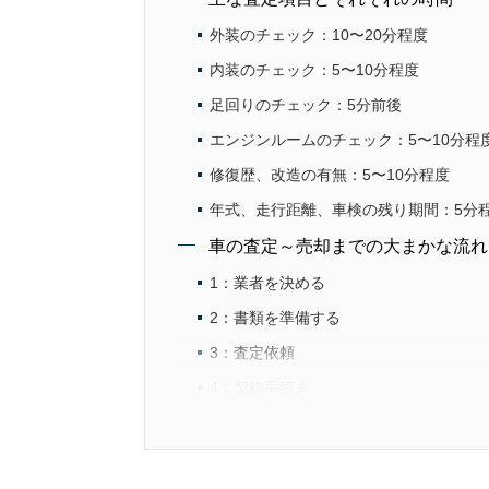
外装のチェック：10〜20分程度
内装のチェック：5〜10分程度
足回りのチェック：5分前後
エンジンルームのチェック：5〜10分程
修復歴、改造の有無：5〜10分程度
年式、走行距離、車検の残り期間：5分
車の査定～売却までの大まかな流れ
1：業者を決める
2：書類を準備する
3：査定依頼
4：契約手続き
5：引き渡し及び振込
車の査定前にやっておくべきことと