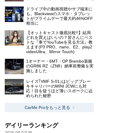
ドライブ中の動画視聴やサブ端末に
も。Blackviewのスマホ・タブレッ
トがプライムデーで最大約46%OFF
相当に
【オットキャスト徹底比較!!】結局
どれを買えばいいの？皆さんにベス
トな『車でYouTubeを見る方法』教
えます(P3 PRO、nano、E2、play2
videoUltra、Mirror Touch)
1オーナー・6MT・OP Brembo装備
のGR86 RZ（ZN8）納車前整備を実
施しました
レイズ｢VMF S-01｣はビッグブレー
キキャリパーのMINI JCWにも対
応！目を疑うほど薄いスポークに込
められた秘密
CarMe Proをもっと見る
デイリーランキング
2026.08.07UP