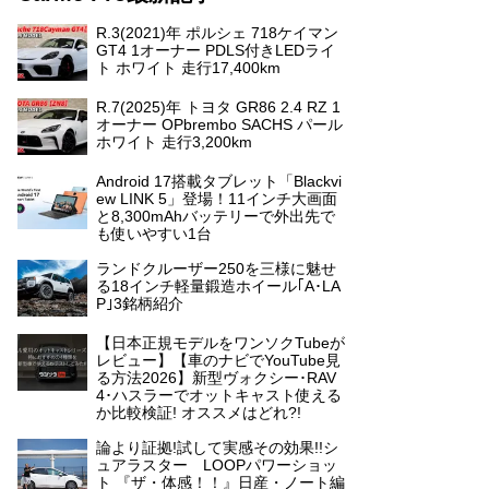
R.3(2021)年 ポルシェ 718ケイマン
GT4 1オーナー PDLS付きLEDライ
ト ホワイト 走行17,400km
R.7(2025)年 トヨタ GR86 2.4 RZ 1
オーナー OPbrembo SACHS パール
ホワイト 走行3,200km
Android 17搭載タブレット「Blackvi
ew LINK 5」登場！11インチ大画面
と8,300mAhバッテリーで外出先で
も使いやすい1台
ランドクルーザー250を三様に魅せ
る18インチ軽量鍛造ホイール｢A･LA
P｣3銘柄紹介
【日本正規モデルをワンソクTubeが
レビュー】【車のナビでYouTube見
る方法2026】新型ヴォクシー･RAV
4･ハスラーでオットキャスト使える
か比較検証! オススメはどれ?!
論より証拠!試して実感その効果!!シ
ュアラスター LOOPパワーショッ
ト 『ザ・体感！！』日産・ノート編