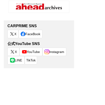
CARPRIME SNS
X
FaceBook
公式YouTube SNS
X
YouTube
Instagram
LINE
TikTok