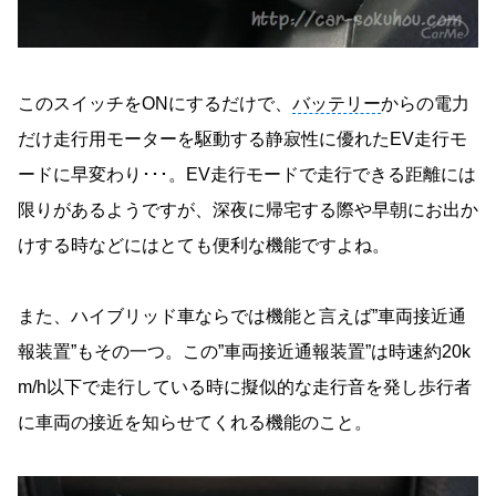
このスイッチをONにするだけで、
バッテリー
からの電力
だけ走行用モーターを駆動する静寂性に優れたEV走行モ
ードに早変わり･･･。EV走行モードで走行できる距離には
限りがあるようですが、深夜に帰宅する際や早朝にお出か
けする時などにはとても便利な機能ですよね。
また、ハイブリッド車ならでは機能と言えば”車両接近通
報装置”もその一つ。この”車両接近通報装置”は時速約20k
m/h以下で走行している時に擬似的な走行音を発し歩行者
に車両の接近を知らせてくれる機能のこと。