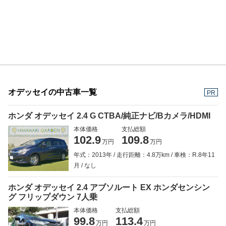
オデッセイの中古車一覧
PR
ホンダ オデッセイ 2.4 G CTBA/純正ナビ/Bカメラ/HDMI
本体価格
支払総額
102.9
109.8
万円
万円
年式：2013年
走行距離：4.8万km
車検：R.8年11
月
なし
ホンダ オデッセイ 2.4 アブソルート EX ホンダセンシン
グ フリップダウン 7人乗
本体価格
支払総額
99.8
113.4
万円
万円