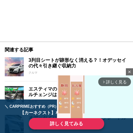
関連する記事
3列目シートが跡形なく消える？！オデッセイ
の代々引き継ぐ収納力
close
クルマ
詳しく見る
arrow_forward_ios
エスティマの影響？新型オデッセイのフルモデ
ルチェンジは2019年か？！
国産車
＼ CARPRIMEおすすめ（PR） ／
ディーラーで手放すのはもったいない！
【カーネクスト】ならどんなクルマも高価買取
オデッセイハイブリッドの2列目。クレードル
シートの3つの特徴
詳しく見てみる
クルマ