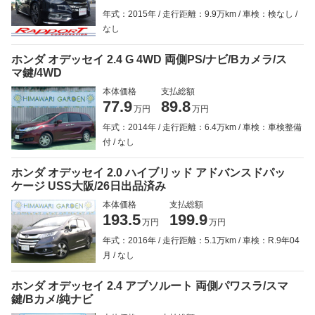
年式：2015年
走行距離：9.9万km
車検：検なし
なし
ホンダ オデッセイ 2.4 G 4WD 両側PS/ナビ/Bカメラ/ス
マ鍵/4WD
本体価格
支払総額
77.9
89.8
万円
万円
年式：2014年
走行距離：6.4万km
車検：車検整備
付
なし
ホンダ オデッセイ 2.0 ハイブリッド アドバンスドパッ
ケージ USS大阪/26日出品済み
本体価格
支払総額
193.5
199.9
万円
万円
年式：2016年
走行距離：5.1万km
車検：R.9年04
月
なし
ホンダ オデッセイ 2.4 アブソルート 両側パワスラ/スマ
鍵/Bカメ/純ナビ