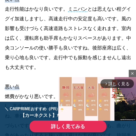
走行性能はかなり良いです。
ミニバン
とは思えない程グイ
グイ加速しますし、高速走行中の安定度も高いです。風の
影響も受けづらく高速道路もストレスなく走れます。室内
は広く、運転席も助手席もかなりスペースがあります。中
央コンソールの使い勝手も良いですね。後部座席は広く、
乗り心地も良いです。走行中でも振動を感じませんし遠出
も大丈夫です。
close
詳しく見る
arrow_forward_ios
悪い点
燃費がかなり悪いです。レギュラーガソリンで街中8km/
L、高速や郊外10km/Lといった所で平均9km/Lぐらいです
＼ CARPRIMEおすすめ（PR） ／
ディーラーで手放すのはもったいない！
【カーネクスト】ならどんなクルマも高価買取
ね。車体が大きく
ホイールベース
も長いので狭い道は走り
づらいです。車幅は通れるサイズだったとしても、曲がり
詳しく見てみる
角があったりすると狭い道は避けた方が良いです。旋回半