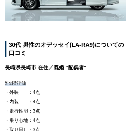
コミ
埼玉県比企郡鳩山町 在住／未婚 "単身"
20代 女性のオデッセイ(DBA-RB1)についての口
コミ
30代 男性のオデッセイ(LA-RA9)についての
大分県臼杵市 在住／未婚 "単身"
口コミ
40代 男性のオデッセイ(DBA-RB4)についての口
コミ
長崎県長崎市 在住／既婚 "配偶者"
和歌山県和歌山市 在住／未婚 "単身"
5段階評価
30代 男性のオデッセイ(ABA-RB1)についての口
コミ
・外装 ：4点
・内装 ：4点
長野県長野市 在住／未婚 "単身"
・走行性能：3点
・乗り心地：4点
・取り回し：3点