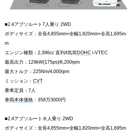
■2.4アブソルート7人乗り 2WD
ボディサイズ：全長4,855mm×全幅1,820mm×全高1,695m
m
エンジン種類：2,396cc 直列4気筒
DOHC
i-VTEC
最高出力：129kW(175ps)/6,200rpm
最大トルク：225Nm/4,000rpm
ミッション：
CVT
乗車定員：7人
車両本体価格
：358万3000円
■2.4アブソルート８人乗り 2WD
ボディサイズ：全長4,855mm×全幅1,820mm×全高1,695m