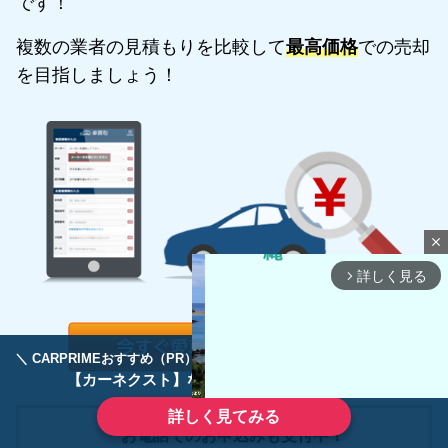
です！
複数の業者の見積もりを比較して
最高価格
での売却
を目指しましょう！
close
詳しく見る
arrow_forward_ios
＼ CARPRIMEおすすめ（PR） ／
ディーラーで手放すのはもったいない！
【カーネクスト】ならどんなクルマも高価買取
詳しく見てみる
お電話でのお申込みも受付中！