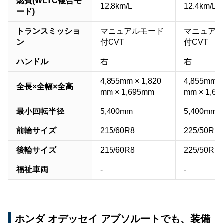
燃費(WLTC複合モ
12.8km/L
12.4km/L
ード)
トランスミッショ
マニュアルモード
マニュア
ン
付CVT
付CVT
ハンドル
右
右
4,855mm × 1,820
4,855mm ×
全長×全幅×全高
mm × 1,695mm
mm × 1,6
最小回転半径
5,400mm
5,400mm
前輪サイズ
215/60R8
225/50R10
後輪サイズ
215/60R8
225/50R10
福祉車両
-
-
ホンダ オデッセイ アブソルートでも、装備