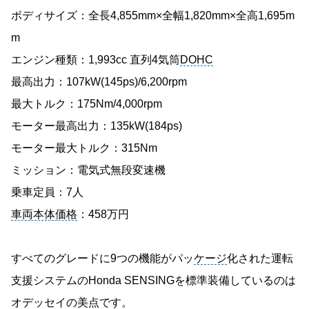
ボディサイズ：全長4,855mm×全幅1,820mm×全高1,695m
m
エンジン種類：1,993cc 直列4気筒
DOHC
最高出力：107kW(145ps)/6,200rpm
最大トルク：175Nm/4,000rpm
モーター最高出力：135kW(184ps)
モーター最大トルク：315Nm
ミッション：電気式無段変速機
乗車定員：7人
車両本体価格
：458万円
すべてのグレードに9つの機能がパッ
ケージ
化された運転
支援システムのHonda SENSINGを標準装備しているのは
オデッセイの美点です。