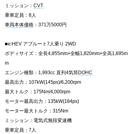
ミッション：
CVT
乗車定員：8人
車両本体価格
：371万5000円
■e:HEV アブルート7人乗り 2WD
ボディサイズ：全長4,855mm×全幅1,820mm×全高1,695m
m
エンジン種類：1,993cc 直列4気筒
DOHC
最高出力：107kW(145ps)/6,200rpm
最大トルク：175Nm/4,000rpm
モーター最高出力：135kW(184ps)
モーター最大トルク：315Nm
ミッション：電気式無段変速機
乗車定員：7人