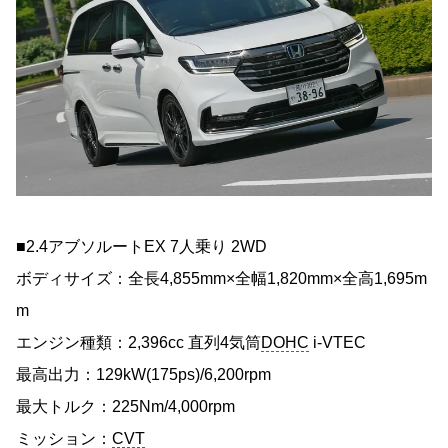
■2.4アブソルートEX 7人乗り 2WD
ボディサイズ：全長4,855mm×全幅1,820mm×全高1,695m
m
エンジン種類：2,396cc 直列4気筒
DOHC
i-VTEC
最高出力：129kW(175ps)/6,200rpm
最大トルク：225Nm/4,000rpm
ミッション：
CVT