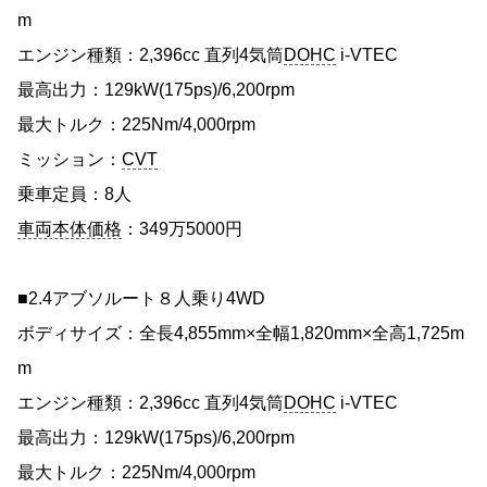
m
エンジン種類：2,396cc 直列4気筒
DOHC
i-VTEC
最高出力：129kW(175ps)/6,200rpm
最大トルク：225Nm/4,000rpm
ミッション：
CVT
乗車定員：8人
車両本体価格
：349万5000円
■2.4アブソルート８人乗り4WD
ボディサイズ：全長4,855mm×全幅1,820mm×全高1,725m
m
エンジン種類：2,396cc 直列4気筒
DOHC
i-VTEC
最高出力：129kW(175ps)/6,200rpm
最大トルク：225Nm/4,000rpm