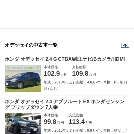
オデッセイの中古車一覧
PR
ホンダ オデッセイ 2.4 G CTBA/純正ナビ/Bカメラ/HDMI
本体価格
支払総額
102.9
109.8
万円
万円
年式：2013年
走行距離：4.8万km
車検：R.8年11
月
なし
ホンダ オデッセイ 2.4 アブソルート EX ホンダセンシン
グ フリップダウン 7人乗
本体価格
支払総額
99.8
113.4
万円
万円
年式：2015年
走行距離：9.9万km
車検：検なし