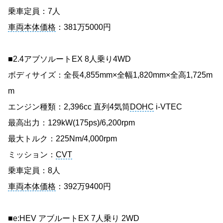
乗車定員：7人
車両本体価格
：381万5000円
■2.4アブソルートEX 8人乗り4WD
ボディサイズ：全長4,855mm×全幅1,820mm×全高1,725m
m
エンジン種類：2,396cc 直列4気筒
DOHC
i-VTEC
最高出力：129kW(175ps)/6,200rpm
最大トルク：225Nm/4,000rpm
ミッション：
CVT
乗車定員：8人
車両本体価格
：392万9400円
■e:HEV アブルートEX 7人乗り 2WD