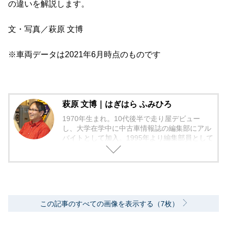
の違いを解説します。
文・写真／萩原 文博
※車両データは2021年6月時点のものです
萩原 文博｜はぎはら ふみひろ
1970年生まれ。10代後半で走り屋デビュー
し、大学在学中に中古車情報誌の編集部にアル
バイトとして加入。1995年より編集部員として
編集作業に本格的に携わる。中古車の流通、販
売店に精通し、「中古車相場師」として活動。
2006年からフリーランスの編集者となり、中古
車だけでなく、現在は日本で最も多くの広報車
両を借り出して取材を行い、新車でもユーザー
視点のバイヤーズガイドを中心に、人気車種の
この記事のすべての画像を表示する（7枚）
動向や流行りの装備の価値評価などを加味し
た、総合的に買いのクルマ・グレードの紹介を
モットーとしている。