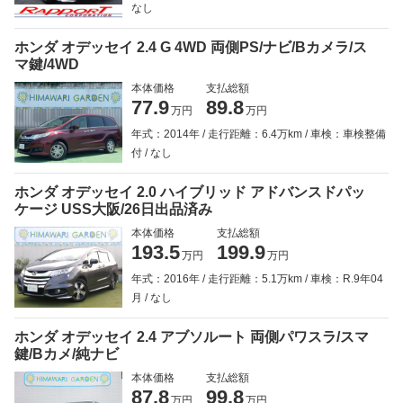
なし
ホンダ オデッセイ 2.4 G 4WD 両側PS/ナビ/Bカメラ/ス
マ鍵/4WD
本体価格
支払総額
77.9
89.8
万円
万円
年式：2014年
走行距離：6.4万km
車検：車検整備
付
なし
ホンダ オデッセイ 2.0 ハイブリッド アドバンスドパッ
ケージ USS大阪/26日出品済み
本体価格
支払総額
193.5
199.9
万円
万円
年式：2016年
走行距離：5.1万km
車検：R.9年04
月
なし
ホンダ オデッセイ 2.4 アブソルート 両側パワスラ/スマ
鍵/Bカメ/純ナビ
本体価格
支払総額
87.8
99.8
万円
万円