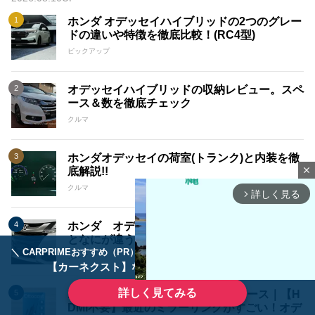
ホンダ オデッセイハイブリッドの2つのグレー
ドの違いや特徴を徹底比較！(RC4型)
ピックアップ
オデッセイハイブリッドの収納レビュー。スペ
ース＆数を徹底チェック
クルマ
ホンダオデッセイの荷室(トランク)と内装を徹
close
底解説!!
クルマ
詳しく見る
arrow_forward_ios
ホンダ オデッセイのアブソルートはノーマル
となにが違う？
＼ CARPRIMEおすすめ（PR） ／
ディーラーで手放すのはもったいない！
クルマ
【カーネクスト】ならどんなクルマも高価買取
詳しく見てみる
Kamitake Channel カミタケモータース｜【H
DMI不要】最近のミラーリングがすごい！オデ