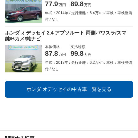
77.9
89.8
万円
万円
年式：2014年
走行距離：6.4万km
車検：車検整備
付
なし
ホンダ オデッセイ 2.4 アブソルート 両側パワスラ/スマ
鍵/Bカメ/純ナビ
本体価格
支払総額
87.8
99.8
万円
万円
年式：2013年
走行距離：6.2万km
車検：車検整備
付
なし
ホンダ オデッセイの中古車一覧を見る