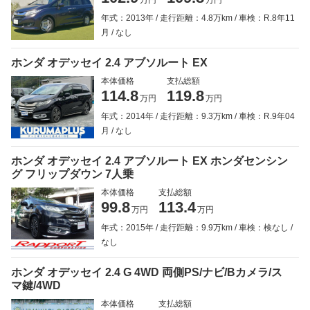
万円
万円
年式：2013年
走行距離：4.8万km
車検：R.8年11
月
なし
ホンダ オデッセイ 2.4 アブソルート EX
本体価格
支払総額
114.8
119.8
万円
万円
年式：2014年
走行距離：9.3万km
車検：R.9年04
月
なし
ホンダ オデッセイ 2.4 アブソルート EX ホンダセンシン
グ フリップダウン 7人乗
本体価格
支払総額
99.8
113.4
万円
万円
年式：2015年
走行距離：9.9万km
車検：検なし
なし
ホンダ オデッセイ 2.4 G 4WD 両側PS/ナビ/Bカメラ/ス
マ鍵/4WD
本体価格
支払総額