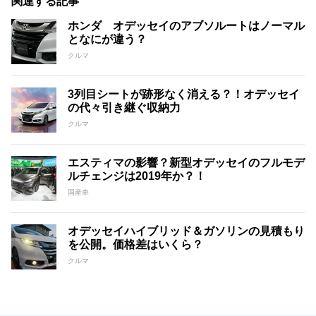
関連する記事
ホンダ オデッセイのアブソルートはノーマル
となにが違う？
クルマ
3列目シートが跡形なく消える？！オデッセイ
の代々引き継ぐ収納力
クルマ
エスティマの影響？新型オデッセイのフルモデ
ルチェンジは2019年か？！
国産車
オデッセイハイブリッド＆ガソリンの見積もり
を公開。価格差はいくら？
クルマ