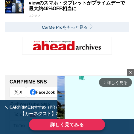
viewのスマホ・タブレットがプライムデーで
最大約46%OFF相当に
エンタメ
CarMe Proをもっと見る
close
CARPRIME SNS
詳しく見る
arrow_forward_ios
X
FaceBook
公式YouTube SNS
＼ CARPRIMEおすすめ（PR） ／
ディーラーで手放すのはもったいない！
【カーネクスト】ならどんなクルマも高価買取
X
YouTube
Instagram
LINE
詳しく見てみる
TikTok