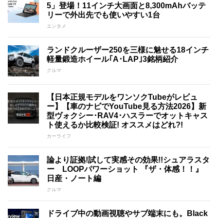
5」登場！11インチ大画面と8,300mAhバッテ
リーで外出先でも使いやすい1台
エンタメ
ランドクルーザー250を三様に魅せる18インチ
軽量鍛造ホイール｢A･LAP｣3銘柄紹介
クルマ
【日本正規モデルをワンソクTubeがレビュ
ー】【車のナビでYouTube見る方法2026】新
型ヴォクシー･RAV4･ハスラーでオットキャス
ト使えるか比較検証! オススメはどれ?!
カーライフ
論より証拠!試して実感その効果!!シュアラスタ
ー LOOPパワーショット 『ザ・体感！！』
日産・ノート編
クルマ
ドライブ中の動画視聴やサブ端末にも。Black