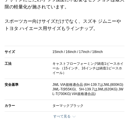
限の軽量化が施されています。
スポーツカー向けサイズだけでなく、スズキ ジムニーや
トヨタ ハイエース用サイズもラインナップ。
‎サイズ
15inch / 16inch / 17inch / 18inch
工法
キャストフローフォーミング鋳造1ピースホイ
ール （15インチ、16インチは鋳造1ピースホ
イール）
‎安全基準
JWL VIA規格適合品 (6H-139.7はJWL(800KG)
JWL-T(955KG)、5H-139.7はJWL(620KG) JW
L-T(700KG) VIA規格適合品)
カラー
ターマックブラック
すべて見る