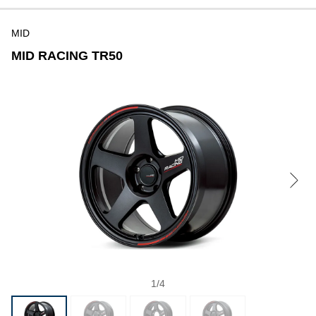
MID
MID RACING TR50
1
/
4