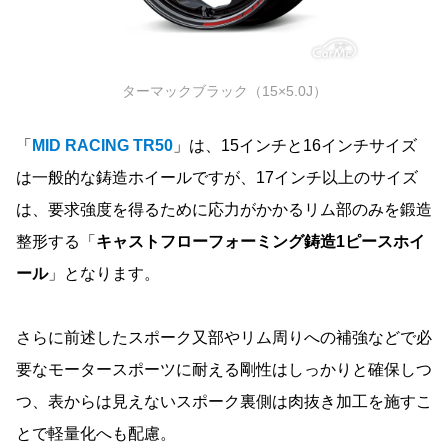
ターマックブラック（15×5.0J）
「
MID RACING TR50
」は、15インチと16インチサイズ
は一般的な鋳造ホイールですが、17インチ以上のサイズ
は、要求強度を得るために応力がかかるリム部のみを鍛造
整形する「
キャストフローフォーミング鋳造1ピースホイ
ール
」となります。
さらに前述したスポーク又部やリム周りへの補強などで必
要なモータースポーツに耐える剛性はしっかりと確保しつ
つ、表からは見えないスポーク裏側は肉抜き加工を施すこ
とで軽量化へも配慮。