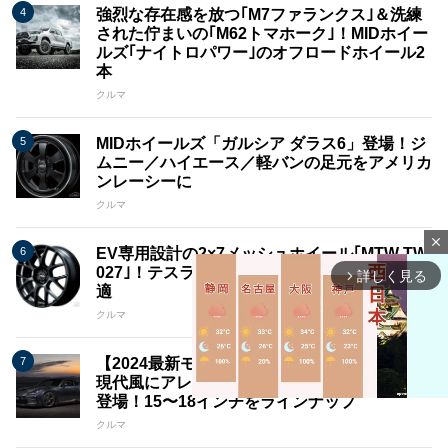
強烈な存在感を放つ｢M7ファランクス｣＆洗練
された佇まいの｢M62トマホーク｣！MIDホイー
ルズ｢ナイトロパワー｣のオフロードホイール2
本
クルマ
MIDホイールズ「ガルシア ダラス6」登場！ジ
ムニー／ハイエース／軽バンの足元をアメリカ
ンレーシーに
クルマ
close
EV専用設計の2×7メッシュホイール｢MTW TW
027｣！テスラ モデル3／BYD ATTO3などに最
詳しく見る
arrow_forward_ios
適
クルマ
【2024最新モデル】星型5スポークホイールを
現代風にアレンジ『MID RACING TR50』が新
登場！15〜18インチをラインナップ
クルマ