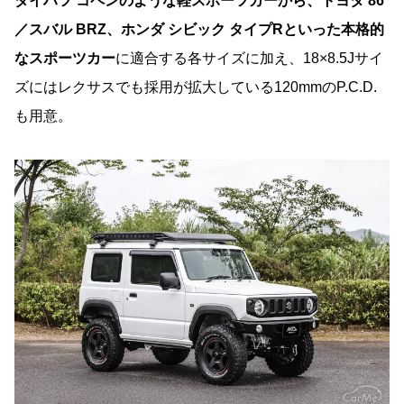
ダイハツ コペンのような軽スポーツカーから、トヨタ 86
／スバル BRZ、ホンダ シビック タイプRといった本格的
なスポーツカー
に適合する各サイズに加え、18×8.5Jサイ
ズにはレクサスでも採用が拡大している120mmのP.C.D.
も用意。