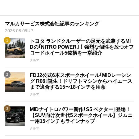
マルカサービス株式会社記事のランキング
2026.08.09UP
トヨタ ランドクルーザーの足元を武装するMI
Dの｢NITRO POWER｣！強烈な個性を放つオフ
ロードホイール5銘柄を一挙紹介
クルマ
FDJ2公式6本スポークホイール｢MIDレーシン
グ R06｣誕生！ドリフトマシンからハイエース
まで適合する15〜18インチを用意
クルマ
MIDナイトロパワー新作｢S5 ベクター｣登場！
【SUV向け次世代5スポークホイール】ジムニ
ー用15インチもラインナップ
クルマ