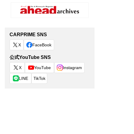
CARPRIME SNS
X
FaceBook
公式YouTube SNS
X
YouTube
Instagram
LINE
TikTok