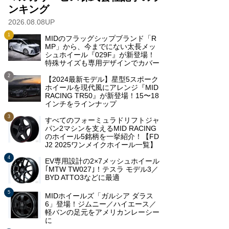
ンキング
2026.08.08UP
MIDのフラッグシップブランド「R
MP」から、今までにない太長メッ
シュホイール『029F』が新登場！
特殊サイズも専用デザインでカバー
【2024最新モデル】星型5スポーク
ホイールを現代風にアレンジ『MID
RACING TR50』が新登場！15〜18
インチをラインナップ
すべてのフォーミュラドリフトジャ
パン2マシンを支えるMID RACING
のホイール5銘柄を一挙紹介！【FD
J2 2025ワンメイクホイール一覧】
EV専用設計の2×7メッシュホイール
｢MTW TW027｣！テスラ モデル3／
BYD ATTO3などに最適
MIDホイールズ「ガルシア ダラス
6」登場！ジムニー／ハイエース／
軽バンの足元をアメリカンレーシー
に