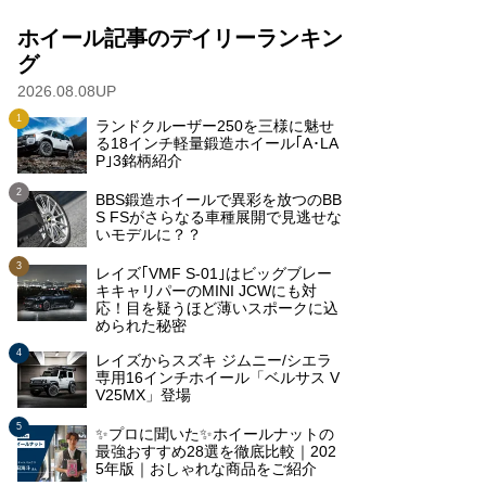
ホイール記事のデイリーランキン
グ
2026.08.08UP
ランドクルーザー250を三様に魅せ
る18インチ軽量鍛造ホイール｢A･LA
P｣3銘柄紹介
BBS鍛造ホイールで異彩を放つのBB
S FSがさらなる車種展開で見逃せな
いモデルに？？
レイズ｢VMF S-01｣はビッグブレー
キキャリパーのMINI JCWにも対
応！目を疑うほど薄いスポークに込
められた秘密
レイズからスズキ ジムニー/シエラ
専用16インチホイール「ベルサス V
V25MX」登場
✨プロに聞いた✨ホイールナットの
最強おすすめ28選を徹底比較｜202
5年版｜おしゃれな商品をご紹介