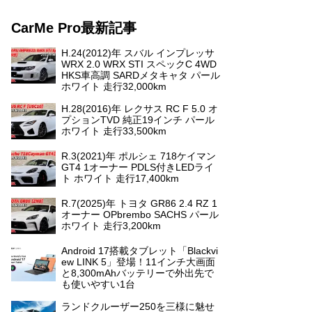
CarMe Pro最新記事
H.24(2012)年 スバル インプレッサ
WRX 2.0 WRX STI スペックC 4WD
HKS車高調 SARDメタキャタ パール
ホワイト 走行32,000km
H.28(2016)年 レクサス RC F 5.0 オ
プションTVD 純正19インチ パール
ホワイト 走行33,500km
R.3(2021)年 ポルシェ 718ケイマン
GT4 1オーナー PDLS付きLEDライ
ト ホワイト 走行17,400km
R.7(2025)年 トヨタ GR86 2.4 RZ 1
オーナー OPbrembo SACHS パール
ホワイト 走行3,200km
Android 17搭載タブレット「Blackvi
ew LINK 5」登場！11インチ大画面
と8,300mAhバッテリーで外出先で
も使いやすい1台
ランドクルーザー250を三様に魅せ