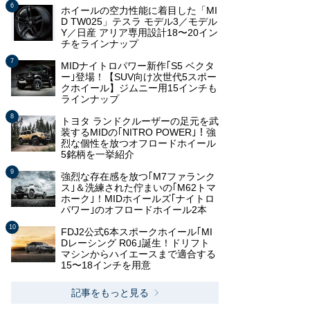
ホイールの空力性能に着目した「MI
D TW025」テスラ モデル3／モデル
Y／日産 アリア専用設計18〜20イン
チをラインナップ
MIDナイトロパワー新作｢S5 ベクタ
ー｣登場！【SUV向け次世代5スポー
クホイール】ジムニー用15インチも
ラインナップ
トヨタ ランドクルーザーの足元を武
装するMIDの｢NITRO POWER｣！強
烈な個性を放つオフロードホイール
5銘柄を一挙紹介
強烈な存在感を放つ｢M7ファランク
ス｣＆洗練された佇まいの｢M62トマ
ホーク｣！MIDホイールズ｢ナイトロ
パワー｣のオフロードホイール2本
FDJ2公式6本スポークホイール｢MI
Dレーシング R06｣誕生！ドリフト
マシンからハイエースまで適合する
15〜18インチを用意
記事をもっと見る