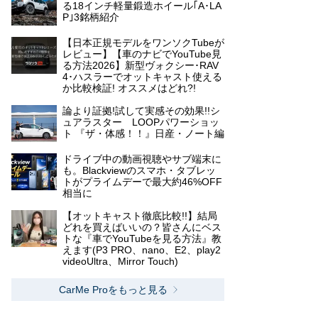
る18インチ軽量鍛造ホイール｢A･LA
P｣3銘柄紹介
【日本正規モデルをワンソクTubeが
レビュー】【車のナビでYouTube見
る方法2026】新型ヴォクシー･RAV
4･ハスラーでオットキャスト使える
か比較検証! オススメはどれ?!
論より証拠!試して実感その効果!!シ
ュアラスター LOOPパワーショッ
ト 『ザ・体感！！』日産・ノート編
ドライブ中の動画視聴やサブ端末に
も。Blackviewのスマホ・タブレッ
トがプライムデーで最大約46%OFF
相当に
【オットキャスト徹底比較!!】結局
どれを買えばいいの？皆さんにベス
トな『車でYouTubeを見る方法』教
えます(P3 PRO、nano、E2、play2
videoUltra、Mirror Touch)
CarMe Proをもっと見る