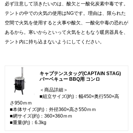
必ず注意して頂きたいのは、酸欠と一酸化炭素中毒です。
テントの中での火気の使用はNGです。理由は、限られた
空間で火気を使用すると火事や酸欠、一酸化中毒の恐れが
あるから。寒いからといって火気をともなう暖房器具を、
テント内に持ち込まないようにしてください。
キャプテンスタッグ(CAPTAIN STAG)
バーベキュー BBQ用 コンロ
＜商品詳細＞
■組立サイズ(約)：幅450×奥行550×高
さ950ｍｍ
■本体サイズ(約)：外径360×高さ550ｍｍ
■網サイズ(約)：360×360ｍｍ
■重量(約)：6.3kg