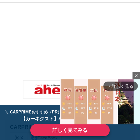
close
詳しく見る
arrow_forward_ios
＼ CARPRIMEおすすめ（PR） ／
ディーラーで手放すのはもったいない！
【カーネクスト】ならどんなクルマも高価買取
CARPRIME SNS
詳しく見てみる
X
FaceBook