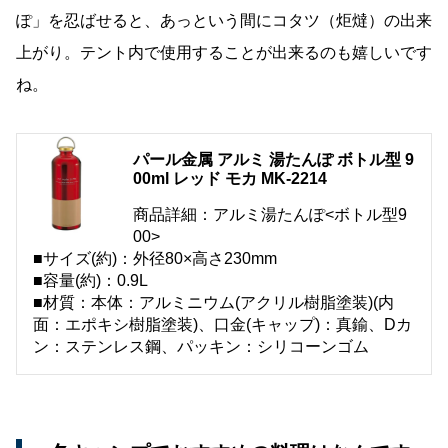
ぽ」を忍ばせると、あっという間にコタツ（炬燵）の出来
上がり。テント内で使用することが出来るのも嬉しいです
ね。
パール金属 アルミ 湯たんぽ ボトル型 9
00ml レッド モカ MK-2214
商品詳細：アルミ湯たんぽ<ボトル型9
00>
■サイズ(約)：外径80×高さ230mm
■容量(約)：0.9L
■材質：本体：アルミニウム(アクリル樹脂塗装)(内
面：エポキシ樹脂塗装)、口金(キャップ)：真鍮、Dカ
ン：ステンレス鋼、パッキン：シリコーンゴム