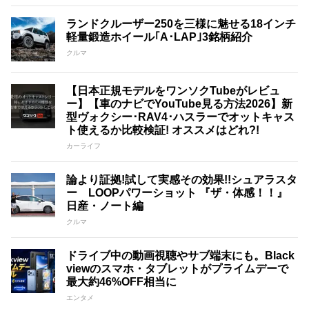
ランドクルーザー250を三様に魅せる18インチ
軽量鍛造ホイール｢A･LAP｣3銘柄紹介
クルマ
【日本正規モデルをワンソクTubeがレビュ
ー】【車のナビでYouTube見る方法2026】新
型ヴォクシー･RAV4･ハスラーでオットキャス
ト使えるか比較検証! オススメはどれ?!
カーライフ
論より証拠!試して実感その効果!!シュアラスタ
ー LOOPパワーショット 『ザ・体感！！』
日産・ノート編
クルマ
ドライブ中の動画視聴やサブ端末にも。Black
viewのスマホ・タブレットがプライムデーで
最大約46%OFF相当に
エンタメ