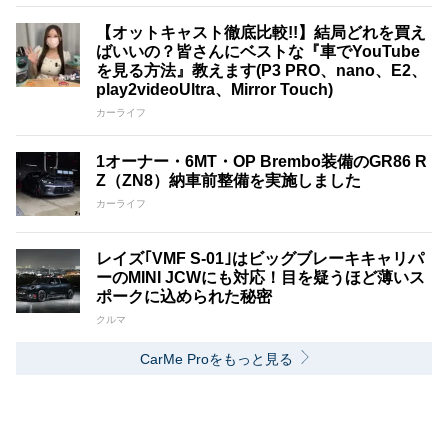
【オットキャスト徹底比較!!】結局どれを買え
ばいいの？皆さんにベストな『車でYouTube
を見る方法』教えます(P3 PRO、nano、E2、
play2videoUltra、Mirror Touch)
カーライフ
1オーナー・6MT・OP Brembo装備のGR86 R
Z（ZN8）納車前整備を実施しました
カーライフ
レイズ｢VMF S-01｣はビッグブレーキキャリパ
ーのMINI JCWにも対応！目を疑うほど薄いス
ポークに込められた秘密
クルマ
CarMe Proをもっと見る