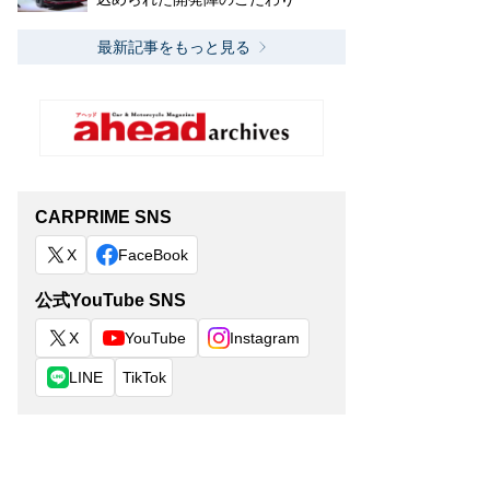
最新記事をもっと見る
CARPRIME SNS
X
FaceBook
公式YouTube SNS
X
YouTube
Instagram
LINE
TikTok