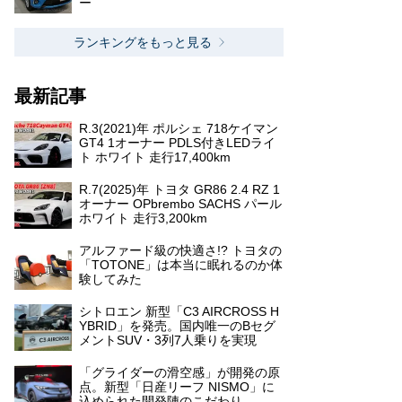
ー
ランキングをもっと見る
最新記事
R.3(2021)年 ポルシェ 718ケイマン
GT4 1オーナー PDLS付きLEDライ
ト ホワイト 走行17,400km
R.7(2025)年 トヨタ GR86 2.4 RZ 1
オーナー OPbrembo SACHS パール
ホワイト 走行3,200km
アルファード級の快適さ!? トヨタの
「TOTONE」は本当に眠れるのか体
験してみた
シトロエン 新型「C3 AIRCROSS H
YBRID」を発売。国内唯一のBセグ
メントSUV・3列7人乗りを実現
「グライダーの滑空感」が開発の原
点。新型「日産リーフ NISMO」に
込められた開発陣のこだわり