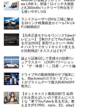
Android 17搭載タブレット「Blackvi
ew LINK 5」登場！11インチ大画面
と8,300mAhバッテリーで外出先で
も使いやすい1台
ランドクルーザー250を三様に魅せ
る18インチ軽量鍛造ホイール｢A･LA
P｣3銘柄紹介
【日本正規モデルをワンソクTubeが
レビュー】【車のナビでYouTube見
る方法2026】新型ヴォクシー･RAV
4･ハスラーでオットキャスト使える
か比較検証! オススメはどれ?!
論より証拠!試して実感その効果!!シ
ュアラスター LOOPパワーショッ
ト 『ザ・体感！！』日産・ノート編
ドライブ中の動画視聴やサブ端末に
も。Blackviewのスマホ・タブレッ
トがプライムデーで最大約46%OFF
相当に
【オットキャスト徹底比較!!】結局
どれを買えばいいの？皆さんにベス
トな『車でYouTubeを見る方法』教
えます(P3 PRO、nano、E2、play2