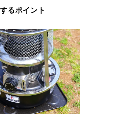
u
意するポイント
t
e