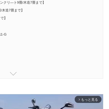
【コンクリ―ト9畳/木造7畳まで】
畳/木造7畳まで】
まで】
1-G
もっと見る
arrow_forward_ios