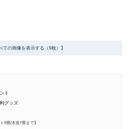
べての画像を表示する（9枚）】
ント
利グッズ
―ト9畳/木造7畳まで】