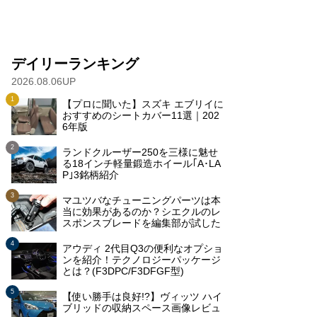
デイリーランキング
2026.08.06UP
【プロに聞いた】スズキ エブリイに
おすすめのシートカバー11選｜202
6年版
ランドクルーザー250を三様に魅せ
る18インチ軽量鍛造ホイール｢A･LA
P｣3銘柄紹介
マユツバなチューニングパーツは本
当に効果があるのか？シエクルのレ
スポンスブレードを編集部が試した
アウディ 2代目Q3の便利なオプショ
ンを紹介！テクノロジーパッケージ
とは？(F3DPC/F3DFGF型)
【使い勝手は良好!?】ヴィッツ ハイ
ブリッドの収納スペース画像レビュ