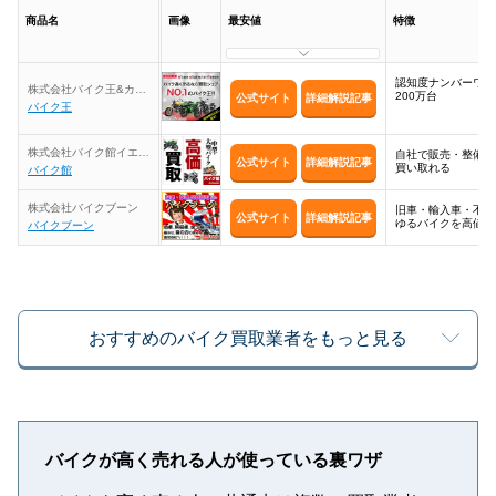
商品名
画像
最安値
特徴
認知度ナンバーワン
株式会社バイク王&カン
200万台
公式サイト
詳細解説記事
パニー
バイク王
株式会社バイク館イエロ
自社で販売・整備。
公式サイト
詳細解説記事
ーハット
買い取れる
バイク館
株式会社バイクブーン
旧車・輸入車・不動
公式サイト
詳細解説記事
ゆるバイクを高値で
バイクブーン
おすすめのバイク買取業者をもっと見る
バイクが高く売れる人が使っている裏ワザ