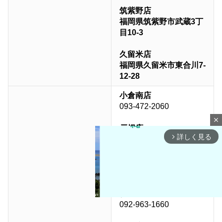
筑紫野店
福岡県筑紫野市武蔵3丁
目10-3
久留米店
福岡県久留米市東合川7-
12-28
小倉南店
093-472-2060
close
戸畑店
詳しく見る
arrow_forward_ios
093-884-2050
八幡店
093-603-1101
福岡東店
092-963-1660