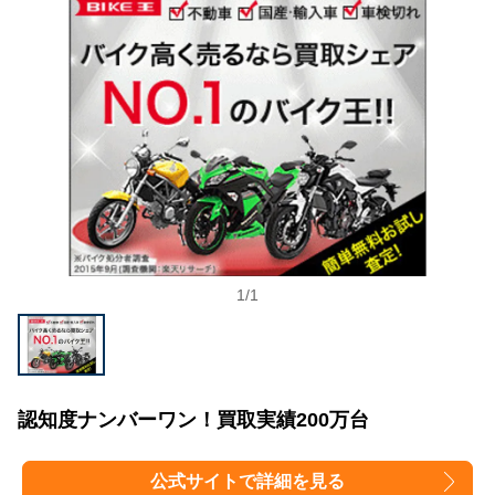
方法③：フリマサイトやオークションサイトで
個人売買
福岡でバイクを高く売る5つのコツ
査定前のお手入れは必須
複数の業者に見積もりを依頼する（相見積も
り）
事故歴・修復歴は正直に伝えよう
高く売れる時期を狙う
1
/
1
ノーマルパーツに戻しておく
福岡でバイク買取査定前に揃えておきたいもの
売却時に必要となる書類
認知度ナンバーワン！買取実績200万台
買取を依頼するバイクのパーツやバイク用品
福岡でバイクを売るなら買取業者への依頼が断然
公式サイトで詳細を見る