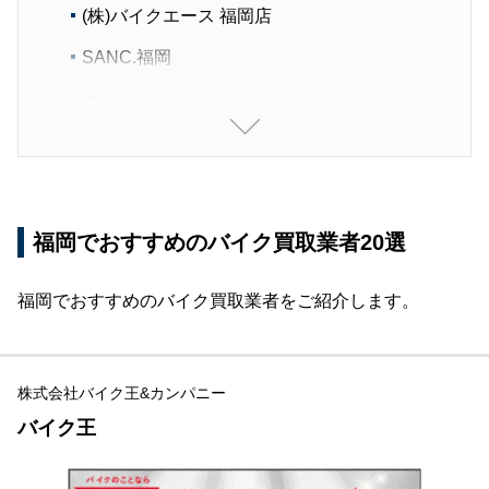
(株)バイクエース 福岡店
SANC.福岡
サンダーバード
有限会社松岡ホンダ 志免店
バイクショップ ウェスト ジャパン
株式会社BC バイクセンター 福岡店
福岡でおすすめのバイク買取業者20選
ベストクオリティ
福岡でおすすめのバイク買取業者をご紹介します。
エナジーモータースタイル 福岡店
福岡でバイクを売る方法は3つ【おすすめは買取
業者】
株式会社バイク王&カンパニー
方法①：バイク買取業者に依頼する
バイク王
方法②：下取りに出す