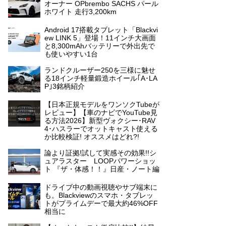
オーナー OPbrembo SACHS パール
ホワイト 走行3,200km
Android 17搭載タブレット「Blackvi
ew LINK 5」登場！11インチ大画面
と8,300mAhバッテリーで外出先で
も使いやすい1台
ランドクルーザー250を三様に魅せ
る18インチ軽量鍛造ホイール｢A･LA
P｣3銘柄紹介
【日本正規モデルをワンソクTubeが
レビュー】【車のナビでYouTube見
る方法2026】新型ヴォクシー･RAV
4･ハスラーでオットキャスト使える
か比較検証! オススメはどれ?!
論より証拠!試して実感その効果!!シ
ュアラスター LOOPパワーショッ
ト 『ザ・体感！！』日産・ノート編
ドライブ中の動画視聴やサブ端末に
も。Blackviewのスマホ・タブレッ
トがプライムデーで最大約46%OFF
相当に