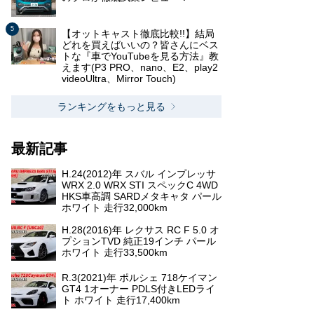
【オットキャスト徹底比較!!】結局
どれを買えばいいの？皆さんにベス
トな『車でYouTubeを見る方法』教
えます(P3 PRO、nano、E2、play2
videoUltra、Mirror Touch)
ランキングをもっと見る
最新記事
H.24(2012)年 スバル インプレッサ
WRX 2.0 WRX STI スペックC 4WD
HKS車高調 SARDメタキャタ パール
ホワイト 走行32,000km
H.28(2016)年 レクサス RC F 5.0 オ
プションTVD 純正19インチ パール
ホワイト 走行33,500km
R.3(2021)年 ポルシェ 718ケイマン
GT4 1オーナー PDLS付きLEDライ
ト ホワイト 走行17,400km