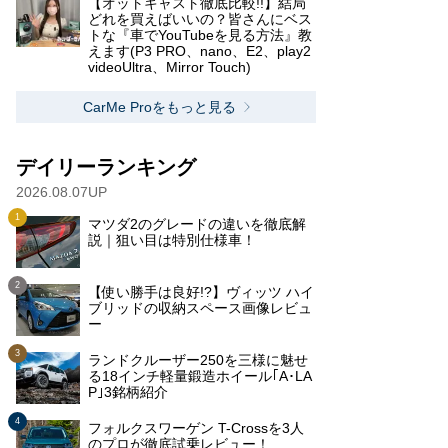
【オットキャスト徹底比較!!】結局
どれを買えばいいの？皆さんにベス
トな『車でYouTubeを見る方法』教
えます(P3 PRO、nano、E2、play2
videoUltra、Mirror Touch)
CarMe Proをもっと見る
デイリーランキング
2026.08.07UP
マツダ2のグレードの違いを徹底解
説｜狙い目は特別仕様車！
【使い勝手は良好!?】ヴィッツ ハイ
ブリッドの収納スペース画像レビュ
ー
ランドクルーザー250を三様に魅せ
る18インチ軽量鍛造ホイール｢A･LA
P｣3銘柄紹介
フォルクスワーゲン T-Crossを3人
のプロが徹底試乗レビュー！