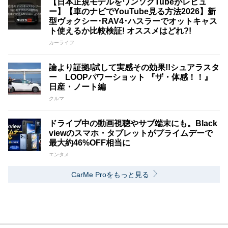
【日本正規モデルをワンソクTubeがレビュ
ー】【車のナビでYouTube見る方法2026】新
型ヴォクシー･RAV4･ハスラーでオットキャス
ト使えるか比較検証! オススメはどれ?!
カーライフ
論より証拠!試して実感その効果!!シュアラスタ
ー LOOPパワーショット 『ザ・体感！！』
日産・ノート編
クルマ
ドライブ中の動画視聴やサブ端末にも。Black
viewのスマホ・タブレットがプライムデーで
最大約46%OFF相当に
エンタメ
CarMe Proをもっと見る