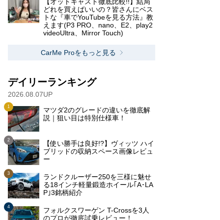
【オットキャスト徹底比較!!】結局
どれを買えばいいの？皆さんにベス
トな『車でYouTubeを見る方法』教
えます(P3 PRO、nano、E2、play2
videoUltra、Mirror Touch)
CarMe Proをもっと見る
デイリーランキング
2026.08.07UP
マツダ2のグレードの違いを徹底解
説｜狙い目は特別仕様車！
【使い勝手は良好!?】ヴィッツ ハイ
ブリッドの収納スペース画像レビュ
ー
ランドクルーザー250を三様に魅せ
る18インチ軽量鍛造ホイール｢A･LA
P｣3銘柄紹介
フォルクスワーゲン T-Crossを3人
のプロが徹底試乗レビュー！