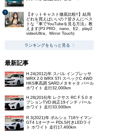
【オットキャスト徹底比較!!】結局
どれを買えばいいの？皆さんにベス
トな『車でYouTubeを見る方法』教
えます(P3 PRO、nano、E2、play2
videoUltra、Mirror Touch)
ランキングをもっと見る
最新記事
H.24(2012)年 スバル インプレッサ
WRX 2.0 WRX STI スペックC 4WD
HKS車高調 SARDメタキャタ パール
ホワイト 走行32,000km
H.28(2016)年 レクサス RC F 5.0 オ
プションTVD 純正19インチ パール
ホワイト 走行33,500km
R.3(2021)年 ポルシェ 718ケイマン
GT4 1オーナー PDLS付きLEDライ
ト ホワイト 走行17,400km