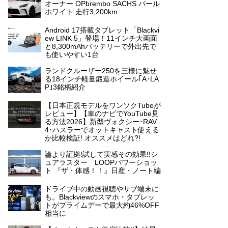
オーナー OPbrembo SACHS パール
ホワイト 走行3,200km
Android 17搭載タブレット「Blackvi
ew LINK 5」登場！11インチ大画面
と8,300mAhバッテリーで外出先で
も使いやすい1台
ランドクルーザー250を三様に魅せ
る18インチ軽量鍛造ホイール｢A･LA
P｣3銘柄紹介
【日本正規モデルをワンソクTubeが
レビュー】【車のナビでYouTube見
る方法2026】新型ヴォクシー･RAV
4･ハスラーでオットキャスト使える
か比較検証! オススメはどれ?!
論より証拠!試して実感その効果!!シ
ュアラスター LOOPパワーショッ
ト 『ザ・体感！！』日産・ノート編
ドライブ中の動画視聴やサブ端末に
も。Blackviewのスマホ・タブレッ
トがプライムデーで最大約46%OFF
相当に