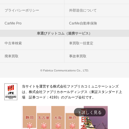
プライバシーポリシー
外部送信について
CarMe Pro
CarMe自動車保険
車選びドットコム（連携サービス）
中古車検索
車買取一括査定
廃車買取
事故車買取
© Fabrica Communications Co., LTD.
当サイトを運営する株式会社ファブリカコミュニケーションズ
は、株式会社ファブリカホールディングス（東証スタンダード上
場 証券コード：4193）のグループ会社です。
詳しく見る
arrow_forward_ios