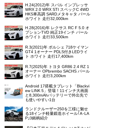
H.24(2012)年 スバル インプレッサ
WRX 2.0 WRX STI スペックC 4WD
HKS車高調 SARDメタキャタ パール
ホワイト 走行32,000km
H.28(2016)年 レクサス RC F 5.0 オ
プションTVD 純正19インチ パール
ホワイト 走行33,500km
R.3(2021)年 ポルシェ 718ケイマン
GT4 1オーナー PDLS付きLEDライ
ト ホワイト 走行17,400km
R.7(2025)年 トヨタ GR86 2.4 RZ 1
オーナー OPbrembo SACHS パール
ホワイト 走行3,200km
Android 17搭載タブレット「Blackvi
ew LINK 5」登場！11インチ大画面
と8,300mAhバッテリーで外出先で
も使いやすい1台
ランドクルーザー250を三様に魅せ
る18インチ軽量鍛造ホイール｢A･LA
P｣3銘柄紹介