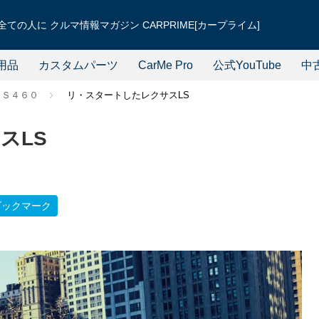
ての人に クルマ情報マガジン CARPRIME[カープライム]
用品
カスタムパーツ
CarMe Pro
公式YouTube
中
ＬＳ４６０
リ・スタートしたレクサスLS
スLS
ブックマーク