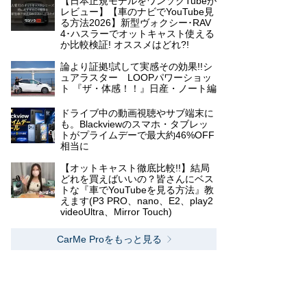
【日本正規モデルをワンソクTubeが
レビュー】【車のナビでYouTube見
る方法2026】新型ヴォクシー･RAV
4･ハスラーでオットキャスト使える
か比較検証! オススメはどれ?!
論より証拠!試して実感その効果!!シ
ュアラスター LOOPパワーショッ
ト 『ザ・体感！！』日産・ノート編
ドライブ中の動画視聴やサブ端末に
も。Blackviewのスマホ・タブレッ
トがプライムデーで最大約46%OFF
相当に
【オットキャスト徹底比較!!】結局
どれを買えばいいの？皆さんにベス
トな『車でYouTubeを見る方法』教
えます(P3 PRO、nano、E2、play2
videoUltra、Mirror Touch)
CarMe Proをもっと見る