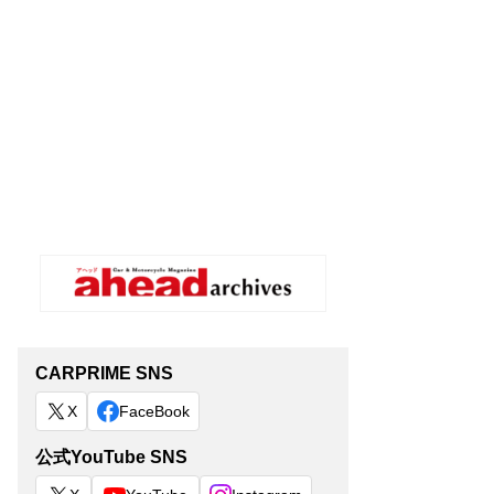
CARPRIME SNS
X
FaceBook
公式YouTube SNS