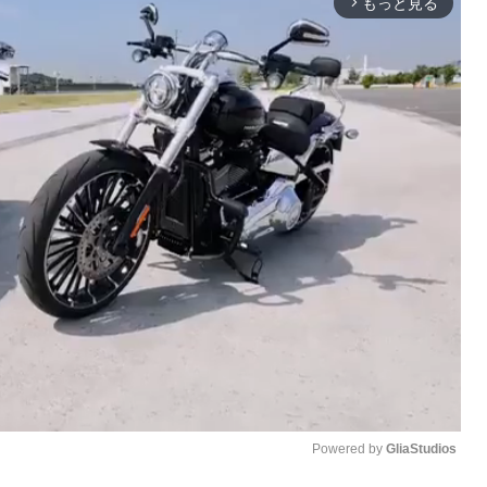
もっと見る
arrow_forward_ios
Powered by 
GliaStudios