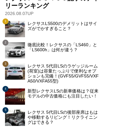
リーランキング
2026.08.07UP
レクサスLS500のデメリットはサイ
ズがでかすぎること？
徹底比較！レクサスの「LS460」と
「LS600h」は何が違う？
レクサス 5代目LSのラゲッジルーム
(荷室)は容量たっぷりで便利なオプ
ションも完備！(GVF55/GVF55/VXF
A50/VXFA55型)
新型レクサスLSの新車価格は？従来
モデルの中古価格にも注目したい！
レクサス 5代目LSの後部座席はもは
や移動するリビング！リクライニン
グはできる？