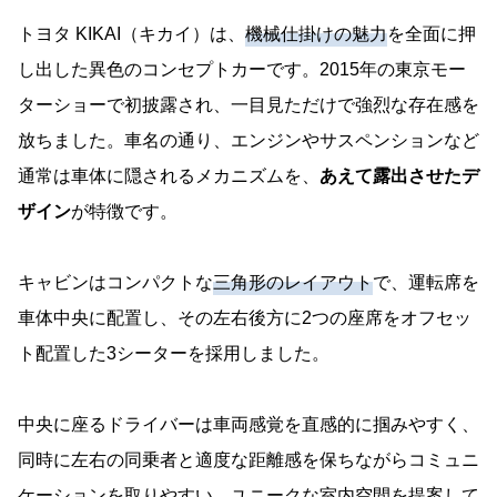
トヨタ KIKAI（キカイ）は、
機械仕掛けの魅力
を全面に押
し出した異色のコンセプトカーです。2015年の東京モー
ターショーで初披露され、一目見ただけで強烈な存在感を
放ちました。車名の通り、エンジンやサスペンションなど
通常は車体に隠されるメカニズムを、
あえて露出させたデ
ザイン
が特徴です。
キャビンはコンパクトな
三角形のレイアウト
で、運転席を
車体中央に配置し、その左右後方に2つの座席をオフセッ
ト配置した3シーターを採用しました。
中央に座るドライバーは車両感覚を直感的に掴みやすく、
同時に左右の同乗者と適度な距離感を保ちながらコミュニ
ケーションを取りやすい、ユニークな室内空間を提案して