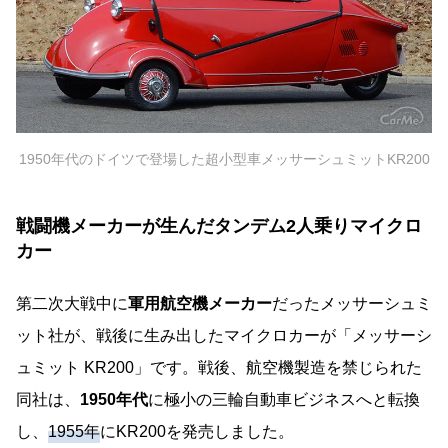
1950年代のドイツで登場した超小型車メッサーシュミットKR200
戦闘機メーカーが生んだタンデム2人乗りマイクロ
カー
第二次大戦中に
軍用航空機メーカー
だったメッサーシュミ
ット社が、戦後に生み出したマイクロカーが「メッサーシ
ュミット KR200」です。戦後、航空機製造を禁じられた
同社は、
1950年代
に極小の三輪自動車ビジネスへと転換
し、
1955年
にKR200を発売しました。