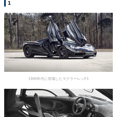
1
運転席が真ん中にある車⑤：ダイハツ ミゼット
1人乗り・中央座席だった初期型ミゼット
その後の進化と、後継車ミゼットII
センターシート誕生の背景と歴史
原点：航空機と黎明期のレーシングカー
市販車への挑戦：バブルカーと幻のフェラーリ
転換期：マクラーレン F1が実現した究極のド
ライバーズカー
1990年代に登場したマクラーレンF1
21世紀における進化と多様化
EV時代における新たな可能性
まとめ：センターシート車の魅力とは