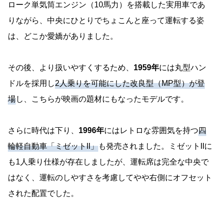
ローク単気筒エンジン（10馬力）を搭載した実用車であ
りながら、中央にひとりでちょこんと座って運転する姿
は、どこか愛嬌がありました。
その後、より扱いやすくするため、
1959年
には丸型ハン
ドルを採用し
2人乗りを可能にした改良型（MP型）が登
場
し、こちらが映画の題材にもなったモデルです。
さらに時代は下り、
1996年
にはレトロな雰囲気を持つ
四
輪軽自動車「ミゼットII」
も発売されました。ミゼットIIに
も1人乗り仕様が存在しましたが、運転席は完全な中央で
はなく、運転のしやすさを考慮してやや右側にオフセット
された配置でした。