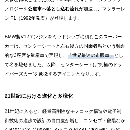
ノロジーを
公道車へ落とし込む流れ
が加速し、マクラーレ
ン F1（1992年発表）が登場します。
BMW製V12エンジンをミッドシップに積むこのスーパー
カーは、センターシートと左右後方の同乗者席という独創
的な3座席を量産車で実現し、
「世界最速の市販車」
とし
て名を馳せました。以降、センターシートは“究極のドラ
イバーズカー”を象徴するアイコンとなります。
21世紀における進化と多様化
21世紀に入ると、軽量高剛性なモノコック構造や電子制
御技術の進歩で設計の自由度が増し、コンセプト段階なが
らBMW Z13（1993年）やトヨタ KIKAI（2015年）など、