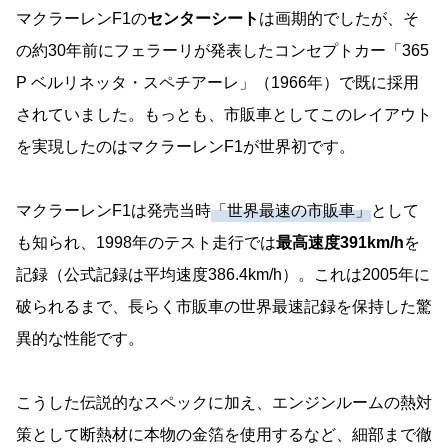
マクラーレンF1の
センターシート
は画期的でしたが、そ
の約30年前にフェラーリが発表したコンセプトカー「365
P ベルリネッタ・スペチアーレ」（1966年）で既に採用
されていました。もっとも、市販車としてこのレイアウト
を実現したのはマクラーレンF1が世界初です。
マクラーレンF1は発売当時
「世界最速の市販車」
として
も知られ、1998年のテスト走行では
最高速度391km/h
を
記録（公式記録は平均速度386.4km/h）。これは2005年に
破られるまで、長らく市販車の世界最速記録を保持した驚
異的な性能です。
こうした伝説的なスペックに加え、エンジンルームの熱対
策として断熱材に本物の金箔を使用するなど、細部まで徹