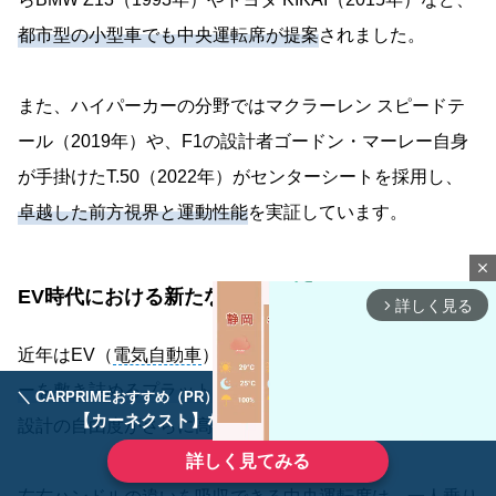
都市型の小型車でも中央運転席が提案
されました。
また、ハイパーカーの分野ではマクラーレン スピードテ
ール（2019年）や、F1の設計者ゴードン・マーレー自身
が手掛けたT.50（2022年）がセンターシートを採用し、
卓越した前方視界と運動性能
を実証しています。
close
EV時代における新たな可能性
詳しく見る
arrow_forward_ios
近年はEV（
電気自動車
）シフトによって
床下にバッテリ
ーを敷き詰めるプラットフォーム
が主流となり、キャビン
＼ CARPRIMEおすすめ（PR） ／
ディーラーで手放すのはもったいない！
【カーネクスト】ならどんなクルマも高価買取
設計の自由度がさらに高まりました。
詳しく見てみる