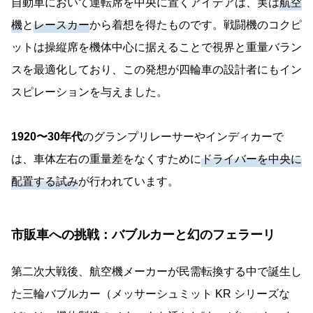
自動車において運転席を中央に置くアイデアは、実は
航空
機
と
レースカー
から着想を得たものです。戦闘機のコクピ
ットは操縦席を機体中心に据えることで視界と重量バラン
スを最適化しており、この発想が四輪車の設計者にもイン
スピレーションを与えました。
1920〜30年代
のグランプリレーサーやインディカーで
は、車体左右の重量差をなくすために
ドライバーを中央に
配置する試み
が行われています。
市販車への挑戦：バブルカーと幻のフェラーリ
第二次大戦後、航空機メーカーが民需転換する中で誕生し
た三輪バブルカー（メッサーシュミット KR シリーズな