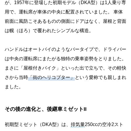
が、1957年に登場した初期モデル（DKA型）は1人乗り専
用で、運転席が車体の中央に配置されていました。 車体
前面に風防こそあるものの側面にドアはなく、屋根と背面
は幌（ほろ）で覆われたシンプルな構造。
ハンドルはオートバイのようなバータイプで、ドライバー
は中央の運転席にまたがる独特の乗車姿勢をとりました。
まさに「屋根付きバイク」といった出で立ちで、その軽快
さから当時
「街のヘリコプター」
という愛称でも親しまれ
ました。
その後の進化と、後継車ミゼットII
初期型ミゼット（DKA型）は、
排気量
250ccの空冷2スト