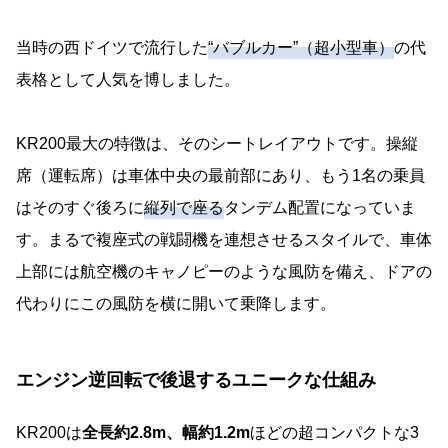
当時の西ドイツで流行した
“バブルカー”（超小型車）
の代
表格として人気を博しました。
KR200最大の特徴は、そのシートレイアウトです。操縦
席（運転席）は車体中央の最前部にあり、もう1名の乗員
はそのすぐ後ろに
縦列で座る
タンデム配置になっていま
す。まるで複座式の戦闘機を連想させるスタイルで、車体
上部には航空機のキャノピーのような風防を備え、ドアの
代わりにこの風防を横に開いて乗降します。
エンジン逆回転で後退するユニークな仕組み
KR200は
全長約2.8m、幅約1.2m
ほどの超コンパクトな3