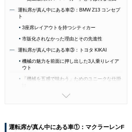
運転席が真ん中にある車②：BMW Z13 コンセプ
ト
3座席レイアウトを持つシティカー
市販化されなかった理由とその先進性
運転席が真ん中にある車③：トヨタ KIKAI
機械の魅力を前面に押し出した3人乗りレイア
ウト
「機械を五感で味わう」ためのユニークな仕掛
け
運転席が真ん中にある車①：メッサーシュミット
KR200
戦闘機メーカーが生んだタンデム2人乗りマイ
クロカー
運転席が真ん中にある車①：マクラーレンF
エンジン逆回転で後退するユニークな仕組み