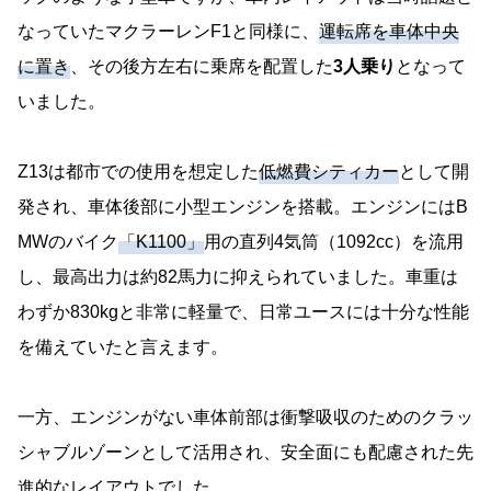
なっていたマクラーレンF1と同様に、
運転席を車体中央
に置き
、その後方左右に乗席を配置した
3人乗り
となって
いました。
Z13は都市での使用を想定した
低燃費シティカー
として開
発され、車体後部に小型エンジンを搭載。エンジンにはB
MWのバイク
「K1100」
用の直列4気筒（1092cc）を流用
し、最高出力は約82馬力に抑えられていました。車重は
わずか830kgと非常に軽量で、日常ユースには十分な性能
を備えていたと言えます。
一方、エンジンがない車体前部は衝撃吸収のためのクラッ
シャブルゾーンとして活用され、安全面にも配慮された先
進的なレイアウトでした。