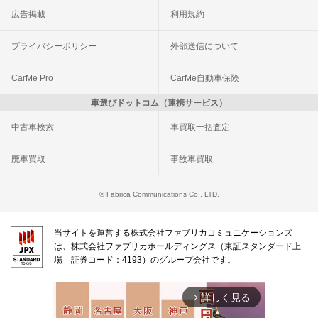
広告掲載
利用規約
プライバシーポリシー
外部送信について
CarMe Pro
CarMe自動車保険
車選びドットコム（連携サービス）
中古車検索
車買取一括査定
廃車買取
事故車買取
© Fabrica Communications Co., LTD.
当サイトを運営する株式会社ファブリカコミュニケーションズ
は、株式会社ファブリカホールディングス（東証スタンダード上
場 証券コード：4193）のグループ会社です。
詳しく見る
arrow_forward_ios