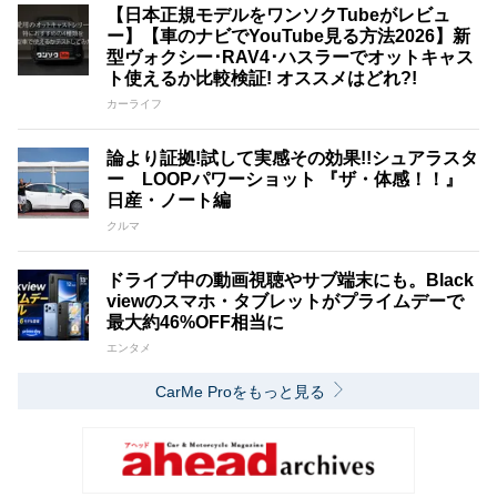
【日本正規モデルをワンソクTubeがレビュ
ー】【車のナビでYouTube見る方法2026】新
型ヴォクシー･RAV4･ハスラーでオットキャス
ト使えるか比較検証! オススメはどれ?!
カーライフ
論より証拠!試して実感その効果!!シュアラスタ
ー LOOPパワーショット 『ザ・体感！！』
日産・ノート編
クルマ
ドライブ中の動画視聴やサブ端末にも。Black
viewのスマホ・タブレットがプライムデーで
最大約46%OFF相当に
エンタメ
CarMe Proをもっと見る