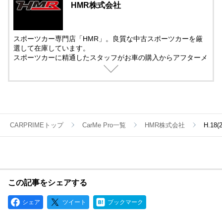
HMR株式会社
スポーツカー専門店「HMR」。良質な中古スポーツカーを厳
選して在庫しています。
スポーツカーに精通したスタッフがお車の購入からアフターメ
ンテナンス＆チューニングまでサポート。
中古車の販売では、動画を活用した車両紹介を取り入れていま
す。
遠方で車を観に来れない方でも安心して購入できるように細部
まで紹介しています。
CARPRIMEトップ
CarMe Pro一覧
HMR株式会社
H.18
この記事をシェアする
シェア
ツイート
ブックマーク