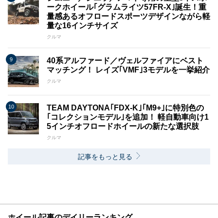
ークホイール｢グラムライツ57FR-X｣誕生！重
量感あるオフロードスポーツデザインながら軽
量な16インチサイズ
クルマ
40系アルファード／ヴェルファイアにベスト
マッチング！ レイズ｢VMF｣3モデルを一挙紹介
クルマ
TEAM DAYTONA｢FDX-K｣｢M9+｣に特別色の
｢コレクションモデル｣を追加！ 軽自動車向け1
5インチオフロードホイールの新たな選択肢
クルマ
記事をもっと見る
ホイール記事のデイリーランキング