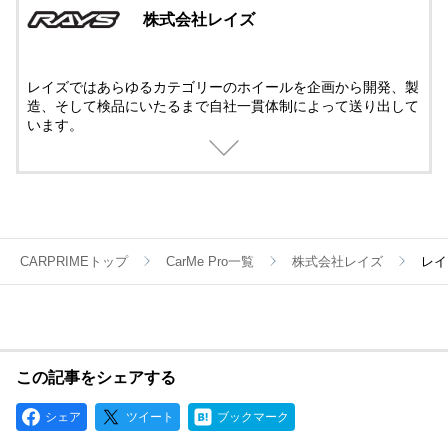
株式会社レイズ
レイズではあらゆるカテゴリーのホイールを企画から開発、製
造、そして検品にいたるまで自社一貫体制によって送り出して
います。
過酷な条件で戦うレースホイールも、パフォーマンスを究めた
鍛造ホイールも、ストリートで華やかに輝く鋳造ホイールも、
すべてに最新のテクノロジーとメイドbyレイズの誇りが注がれ
ているのです。
CARPRIMEトップ
CarMe Pro一覧
株式会社レイズ
レイ
この記事をシェアする
シェア
ツイート
ブックマーク