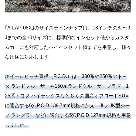
｢A-LAP-08X｣のサイズラインナップは、18インチの8J〜9
Jまでの全10サイズに、標準的なインセット値からカスタ
ムカーにも対応したハイインセット値までを用意し、様々
な用途に対応します。
ホイールピッチ直径（P.C.D.）は、300系や250系のトヨ
タ ランドクルーザーや150系ランドクルーザープラド、1
25系トヨタ ハイラックスなど多くの国産オフロードSUV
に適合する6穴P.C.D.139.7mm規格に加え、JL／JK型ジー
プ ラングラーなどに適合する5穴P.C.D.127mm規格も用意
しました。