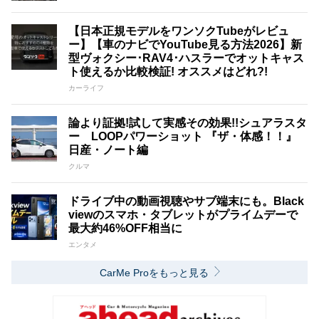
【日本正規モデルをワンソクTubeがレビュ
ー】【車のナビでYouTube見る方法2026】新
型ヴォクシー･RAV4･ハスラーでオットキャス
ト使えるか比較検証! オススメはどれ?!
カーライフ
論より証拠!試して実感その効果!!シュアラスタ
ー LOOPパワーショット 『ザ・体感！！』
日産・ノート編
クルマ
ドライブ中の動画視聴やサブ端末にも。Black
viewのスマホ・タブレットがプライムデーで
最大約46%OFF相当に
エンタメ
CarMe Proをもっと見る