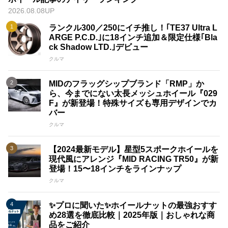
2026.08.08UP
ランクル300／250にイチ推し！｢TE37 Ultra L
ARGE P.C.D.｣に18インチ追加＆限定仕様｢Bla
ck Shadow LTD.｣デビュー
クルマ
MIDのフラッグシップブランド「RMP」か
ら、今までにない太長メッシュホイール『029
F』が新登場！特殊サイズも専用デザインでカ
バー
クルマ
【2024最新モデル】星型5スポークホイールを
現代風にアレンジ『MID RACING TR50』が新
登場！15〜18インチをラインナップ
クルマ
✨プロに聞いた✨ホイールナットの最強おすす
め28選を徹底比較｜2025年版｜おしゃれな商
品をご紹介