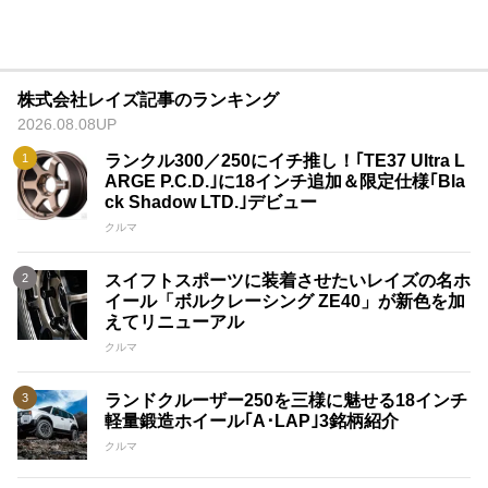
株式会社レイズ記事のランキング
2026.08.08UP
ランクル300／250にイチ推し！｢TE37 Ultra L
ARGE P.C.D.｣に18インチ追加＆限定仕様｢Bla
ck Shadow LTD.｣デビュー
クルマ
スイフトスポーツに装着させたいレイズの名ホ
イール「ボルクレーシング ZE40」が新色を加
えてリニューアル
クルマ
ランドクルーザー250を三様に魅せる18インチ
軽量鍛造ホイール｢A･LAP｣3銘柄紹介
クルマ