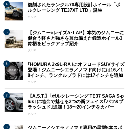
復刻されたランクル70専用設計ホイール「ボ
ルクレーシング TE37XT LTD」誕生
クルマ
【ジムニー×レイズA･LAP】本気のジムニーに
似合う軽さと強さを兼ね備えた鍛造ホイール3
銘柄をピックアップ紹介
クルマ
｢HOMURA 2x9L​​-RA｣にオフロードSUVサイズ
登場！ジムニーシエラ／ノマド向けには16／1
8インチ、ランクルプラドには17インチを追加
クルマ
【A.S.T.】｢ボルクレーシング TE37 SAGA S-p
lus｣に地金で魅せる2つの新フェイス｢バフ&ブ
ラッシュド｣追加！18〜20インチをカバー
クルマ
ジムニー／シエラ／ノマド専用の星型5本スポ