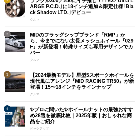
ランクル300／250にイチ推し！｢TE37 Ultra L
ARGE P.C.D.｣に18インチ追加＆限定仕様｢Bla
ck Shadow LTD.｣デビュー
クルマ
MIDのフラッグシップブランド「RMP」か
ら、今までにない太長メッシュホイール『029
F』が新登場！特殊サイズも専用デザインでカ
バー
クルマ
【2024最新モデル】星型5スポークホイールを
現代風にアレンジ『MID RACING TR50』が新
登場！15〜18インチをラインナップ
クルマ
✨プロに聞いた✨ホイールナットの最強おすす
め28選を徹底比較｜2025年版｜おしゃれな商
品をご紹介
ピックアップ