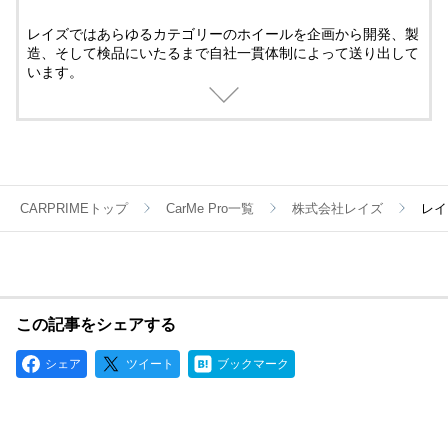
レイズではあらゆるカテゴリーのホイールを企画から開発、製
造、そして検品にいたるまで自社一貫体制によって送り出して
います。
過酷な条件で戦うレースホイールも、パフォーマンスを究めた
鍛造ホイールも、ストリートで華やかに輝く鋳造ホイールも、
すべてに最新のテクノロジーとメイドbyレイズの誇りが注がれ
ているのです。
CARPRIMEトップ
CarMe Pro一覧
株式会社レイズ
レイ
この記事をシェアする
シェア
ツイート
ブックマーク