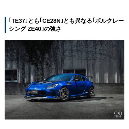
｢TE37｣とも｢CE28N｣とも異なる｢ボルクレー
シング ZE40｣の強さ