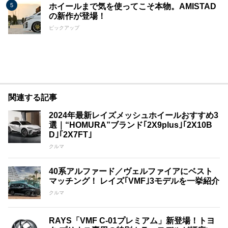
ホイールまで気を使ってこそ本物。AMISTAD
の新作が登場！
ピックアップ
関連する記事
2024年最新レイズメッシュホイールおすすめ3
選｜“HOMURA”ブランド｢2X9plus｣｢2X10B
D｣｢2X7FT｣
クルマ
40系アルファード／ヴェルファイアにベスト
マッチング！ レイズ｢VMF｣3モデルを一挙紹介
クルマ
RAYS「VMF C-01プレミアム」新登場！トヨ