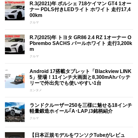
R.3(2021)年 ポルシェ 718ケイマン GT4 1オー
ナー PDLS付きLEDライト ホワイト 走行17,4
00km
クルマ
R.7(2025)年 トヨタ GR86 2.4 RZ 1オーナー O
Pbrembo SACHS パールホワイト 走行3,200k
m
クルマ
Android 17搭載タブレット「Blackview LINK
5」登場！11インチ大画面と8,300mAhバッテ
リーで外出先でも使いやすい1台
エンタメ
ランドクルーザー250を三様に魅せる18インチ
軽量鍛造ホイール｢A･LAP｣3銘柄紹介
クルマ
【日本正規モデルをワンソクTubeがレビュ