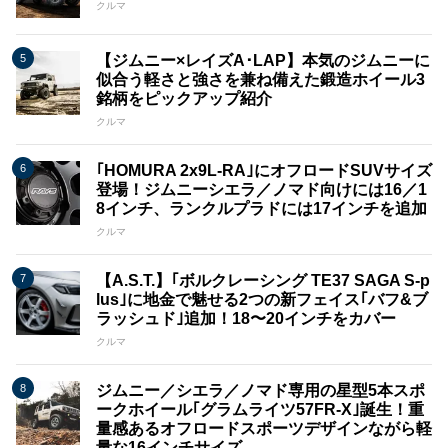
クルマ
【ジムニー×レイズA･LAP】本気のジムニーに
似合う軽さと強さを兼ね備えた鍛造ホイール3
銘柄をピックアップ紹介
クルマ
｢HOMURA 2x9L​​-RA｣にオフロードSUVサイズ
登場！ジムニーシエラ／ノマド向けには16／1
8インチ、ランクルプラドには17インチを追加
クルマ
【A.S.T.】｢ボルクレーシング TE37 SAGA S-p
lus｣に地金で魅せる2つの新フェイス｢バフ&ブ
ラッシュド｣追加！18〜20インチをカバー
クルマ
ジムニー／シエラ／ノマド専用の星型5本スポ
ークホイール｢グラムライツ57FR-X｣誕生！重
量感あるオフロードスポーツデザインながら軽
量な16インチサイズ