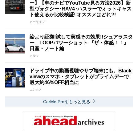
ー】【車のナビでYouTube見る方法2026】新
型ヴォクシー･RAV4･ハスラーでオットキャス
ト使えるか比較検証! オススメはどれ?!
カーライフ
論より証拠!試して実感その効果!!シュアラスタ
ー LOOPパワーショット 『ザ・体感！！』
日産・ノート編
クルマ
ドライブ中の動画視聴やサブ端末にも。Black
viewのスマホ・タブレットがプライムデーで
最大約46%OFF相当に
エンタメ
CarMe Proをもっと見る