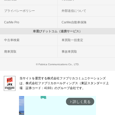
プライバシーポリシー
外部送信について
CarMe Pro
CarMe自動車保険
車選びドットコム（連携サービス）
中古車検索
車買取一括査定
廃車買取
事故車買取
© Fabrica Communications Co., LTD.
当サイトを運営する株式会社ファブリカコミュニケーションズ
は、株式会社ファブリカホールディングス（東証スタンダード上
場 証券コード：4193）のグループ会社です。
詳しく見る
arrow_forward_ios