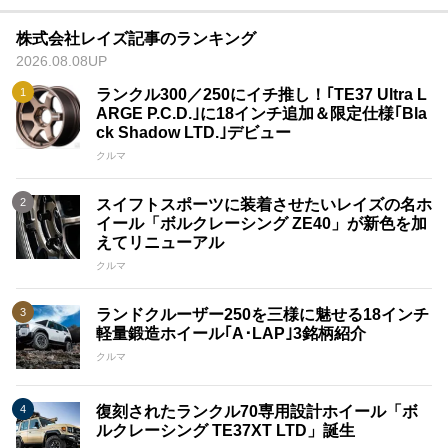
株式会社レイズ記事のランキング
2026.08.08UP
ランクル300／250にイチ推し！｢TE37 Ultra L
ARGE P.C.D.｣に18インチ追加＆限定仕様｢Bla
ck Shadow LTD.｣デビュー
クルマ
スイフトスポーツに装着させたいレイズの名ホ
イール「ボルクレーシング ZE40」が新色を加
えてリニューアル
クルマ
ランドクルーザー250を三様に魅せる18インチ
軽量鍛造ホイール｢A･LAP｣3銘柄紹介
クルマ
復刻されたランクル70専用設計ホイール「ボ
ルクレーシング TE37XT LTD」誕生