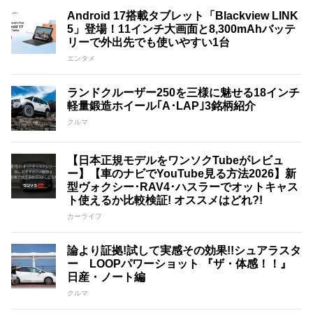
Android 17搭載タブレット「Blackview LINK
5」登場！11インチ大画面と8,300mAhバッテ
リーで外出先でも使いやすい1台
エンタメ
ランドクルーザー250を三様に魅せる18インチ
軽量鍛造ホイール｢A･LAP｣3銘柄紹介
クルマ
【日本正規モデルをワンソクTubeがレビュ
ー】【車のナビでYouTube見る方法2026】新
型ヴォクシー･RAV4･ハスラーでオットキャス
ト使えるか比較検証! オススメはどれ?!
カーライフ
論より証拠!試して実感その効果!!シュアラスタ
ー LOOPパワーショット 『ザ・体感！！』
日産・ノート編
クルマ