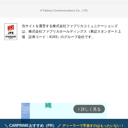
© Fabrica Communications Co., LTD.
当サイトを運営する株式会社ファブリカコミュニケーションズ
は、株式会社ファブリカホールディングス（東証スタンダード上
場 証券コード：4193）のグループ会社です。
詳しく見る
arrow_forward_ios
＼ CARPRIMEおすすめ（PR） ／
ディーラーで手放すのはもったいない！