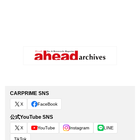
CARPRIME SNS
X
FaceBook
公式YouTube SNS
X
YouTube
Instagram
LINE
TikTok