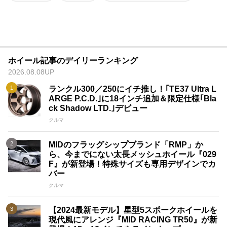
ホイール記事のデイリーランキング
2026.08.08UP
ランクル300／250にイチ推し！｢TE37 Ultra L
ARGE P.C.D.｣に18インチ追加＆限定仕様｢Bla
ck Shadow LTD.｣デビュー
クルマ
MIDのフラッグシップブランド「RMP」か
ら、今までにない太長メッシュホイール『029
F』が新登場！特殊サイズも専用デザインでカ
バー
クルマ
【2024最新モデル】星型5スポークホイールを
現代風にアレンジ『MID RACING TR50』が新