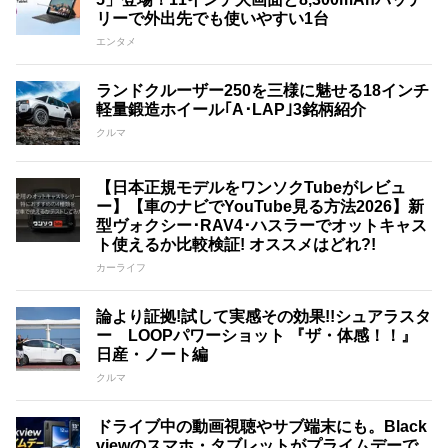
リーで外出先でも使いやすい1台
エンタメ
ランドクルーザー250を三様に魅せる18インチ
軽量鍛造ホイール｢A･LAP｣3銘柄紹介
クルマ
【日本正規モデルをワンソクTubeがレビュ
ー】【車のナビでYouTube見る方法2026】新
型ヴォクシー･RAV4･ハスラーでオットキャス
ト使えるか比較検証! オススメはどれ?!
カーライフ
論より証拠!試して実感その効果!!シュアラスタ
ー LOOPパワーショット 『ザ・体感！！』
日産・ノート編
クルマ
ドライブ中の動画視聴やサブ端末にも。Black
viewのスマホ・タブレットがプライムデーで