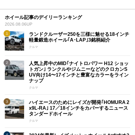
ホイール記事のデイリーランキング
2026.08.06UP
ランドクルーザー250を三様に魅せる18インチ
軽量鍛造ホイール｢A･LAP｣3銘柄紹介
クルマ
人気上昇中のMID｢ナイトロパワー H12 ショッ
トガン｣ ランクルやジムニーなどのクロカンS
UV向け14〜17インチと豊富なカラーをライン
ナップ
クルマ
ハイエースのためにレイズが開発｢HOMURA 2
x9L-RA｣ 17／18インチをカバーするニュース
タンダードホイール
クルマ