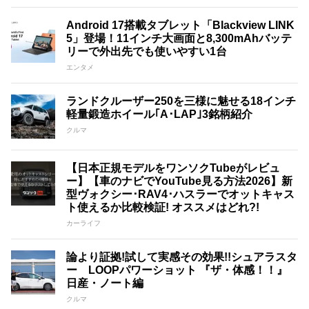
Android 17搭載タブレット「Blackview LINK
5」登場！11インチ大画面と8,300mAhバッテ
リーで外出先でも使いやすい1台
エンタメ
ランドクルーザー250を三様に魅せる18インチ
軽量鍛造ホイール｢A･LAP｣3銘柄紹介
クルマ
【日本正規モデルをワンソクTubeがレビュ
ー】【車のナビでYouTube見る方法2026】新
型ヴォクシー･RAV4･ハスラーでオットキャス
ト使えるか比較検証! オススメはどれ?!
カーライフ
論より証拠!試して実感その効果!!シュアラスタ
ー LOOPパワーショット 『ザ・体感！！』
日産・ノート編
クルマ