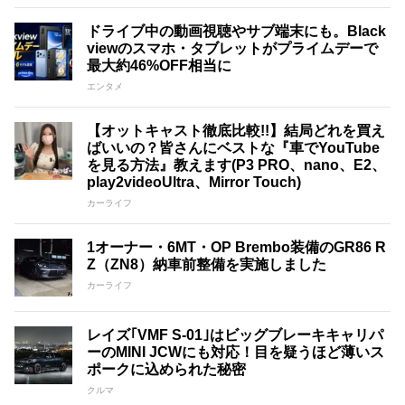
ドライブ中の動画視聴やサブ端末にも。Black
viewのスマホ・タブレットがプライムデーで
最大約46%OFF相当に
エンタメ
【オットキャスト徹底比較!!】結局どれを買え
ばいいの？皆さんにベストな『車でYouTube
を見る方法』教えます(P3 PRO、nano、E2、
play2videoUltra、Mirror Touch)
カーライフ
1オーナー・6MT・OP Brembo装備のGR86 R
Z（ZN8）納車前整備を実施しました
カーライフ
レイズ｢VMF S-01｣はビッグブレーキキャリパ
ーのMINI JCWにも対応！目を疑うほど薄いス
ポークに込められた秘密
クルマ