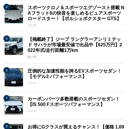
スポーツクロノ＆スポーツエグゾースト搭載 N
Aフラット6の快音を楽しめるピュアスポーツ
ロードスター！【ポルシェボクスター GTS】
クルマ
【掲載終了】ジープ ラングラーアンリミテッ
ド サハラが市場最安値で出品中【625万円】2
022年式/走行距離1万km
輸入車
圧倒的な加速性能を誇るEVスポーツセダン！
【モデル3 パフォーマンス】
クルマ
カーボンパーツ多数搭載のスポーツセダン！
【IS 500 Fスポーツパフォーマンス】
クルマ
お得にGクラスが買えるチャンス！【価格 1,69