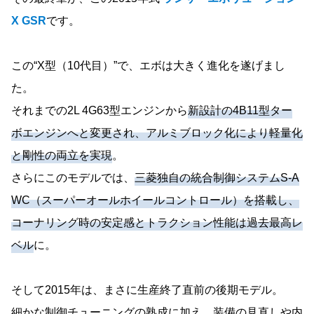
X GSR
です。
この“X型（10代目）”で、エボは大きく進化を遂げまし
た。
それまでの2L 4G63型エンジンから
新設計の4B11型ター
ボエンジンへと変更され、アルミブロック化により軽量化
と剛性の両立を実現
。
さらにこのモデルでは、
三菱独自の統合制御システムS-A
WC（スーパーオールホイールコントロール）を搭載し、
コーナリング時の安定感とトラクション性能は過去最高レ
ベル
に。
そして2015年は、まさに生産終了直前の後期モデル。
細かな制御チューニングの熟成に加え、装備の見直しや内