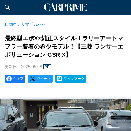
自動車フリマ「カババ」
最終型エボX×純正スタイル！ラリーアートマ
フラー装着の希少モデル！【三菱 ランサーエ
ボリューション GSR X】
更新日：2025.05.08
PR
シェア
ツイート
ブックマーク