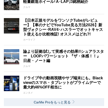
軽量鍛造ホイール｢A･LAP｣3銘柄紹介
クルマ
【日本正規モデルをワンソクTubeがレビュ
ー】【車のナビでYouTube見る方法2026】新
型ヴォクシー･RAV4･ハスラーでオットキャス
ト使えるか比較検証! オススメはどれ?!
カーライフ
論より証拠!試して実感その効果!!シュアラスタ
ー LOOPパワーショット 『ザ・体感！！』
日産・ノート編
クルマ
ドライブ中の動画視聴やサブ端末にも。Black
viewのスマホ・タブレットがプライムデーで
最大約46%OFF相当に
エンタメ
CarMe Proをもっと見る