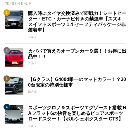
2026.08.09UP
購入時にタイヤ交換済みで即戦力！シートヒー
ター・ETC・カーナビ付きの禁煙車【スズキ
スイフトスポーツ 1.4 セーフティパッケージ非
装着車】
クルマ
カババで買えるオープンカー９選！！お得に出
品中！！
クルマ
【Gクラス】G400d唯一のマットカラー！？30
0台限定の特別仕様車
輸入車
スポーツクロノ＆スポーツエグゾースト搭載 N
Aフラット6の快音を楽しめるピュアスポーツ
ロードスター！【ポルシェボクスター GTS】
クルマ