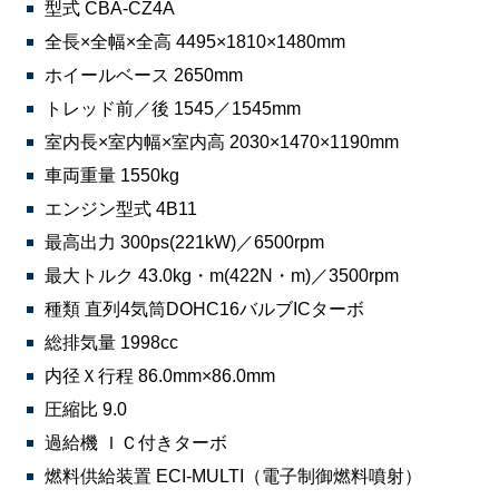
型式 CBA-CZ4A
全長×全幅×全高 4495×1810×1480mm
ホイールベース 2650mm
トレッド前／後 1545／1545mm
室内長×室内幅×室内高 2030×1470×1190mm
車両重量 1550kg
エンジン型式 4B11
最高出力 300ps(221kW)／6500rpm
最大トルク 43.0kg・m(422N・m)／3500rpm
種類 直列4気筒DOHC16バルブICターボ
総排気量 1998cc
内径Ｘ行程 86.0mm×86.0mm
圧縮比 9.0
過給機 ＩＣ付きターボ
燃料供給装置 ECI-MULTI（電子制御燃料噴射）