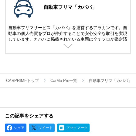
自動車フリマ「カババ」
自動車フリマサービス「カババ」を運営するアラカンです。自
動車の個人売買をプロが仲介することで安心安全な取引を実現
しています。カババに掲載されている車両は全てプロが鑑定済
み。
名義変更、陸送など面倒な手続きは全てカババが仲介します。
YouTubeなど様々な媒体で個人売買ならではのお買い得・掘り
出し車両情報をお届けします。
CARPRIMEトップ
CarMe Pro一覧
自動車フリマ「カババ」
この記事をシェアする
シェア
ツイート
ブックマーク