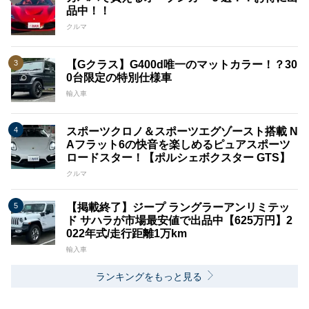
品中！！
クルマ
【Gクラス】G400d唯一のマットカラー！？30
0台限定の特別仕様車
輸入車
スポーツクロノ＆スポーツエグゾースト搭載 N
Aフラット6の快音を楽しめるピュアスポーツ
ロードスター！【ポルシェボクスター GTS】
クルマ
【掲載終了】ジープ ラングラーアンリミテッ
ド サハラが市場最安値で出品中【625万円】2
022年式/走行距離1万km
輸入車
ランキングをもっと見る