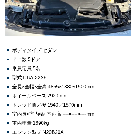
ボディタイプ セダン
ドア数 5ドア
乗員定員 5名
型式 DBA-3X28
全長×全幅×全高 4855×1830×1500mm
ホイールベース 2920mm
トレッド前／後 1540／1570mm
室内長×室内幅×室内高 ----×----×----mm
車両重量 1690kg
エンジン型式 N20B20A