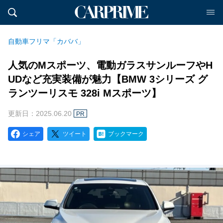
自動車フリマ「カババ」
人気のMスポーツ、電動ガラスサンルーフやH
UDなど充実装備が魅力【BMW 3シリーズ グ
ランツーリスモ 328i Mスポーツ】
更新日：2025.06.20
PR
シェア
ツイート
ブックマーク