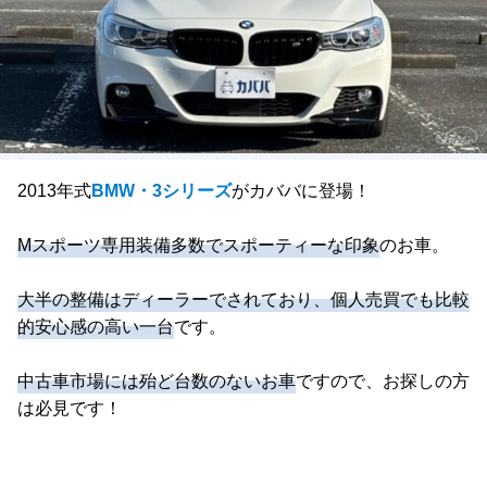
2013年式
BMW・3シリーズ
がカババに登場！
Mスポーツ専用装備多数でスポーティーな印象
のお車。
大半の整備はディーラーでされており、個人売買でも比較
的安心感の高い一台
です。
中古車市場には殆ど台数のないお車
ですので、お探しの方
は必見です！