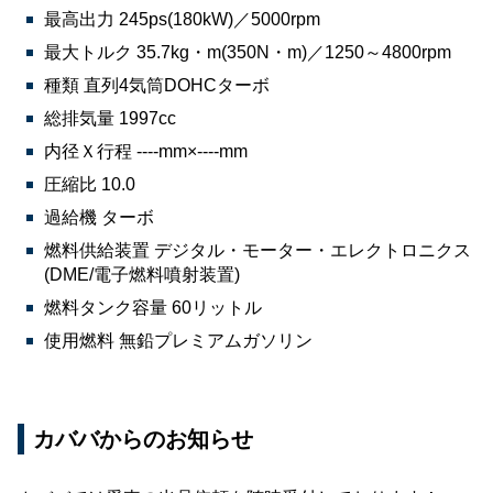
最高出力 245ps(180kW)／5000rpm
最大トルク 35.7kg・m(350N・m)／1250～4800rpm
種類 直列4気筒DOHCターボ
総排気量 1997cc
内径Ｘ行程 ----mm×----mm
圧縮比 10.0
過給機 ターボ
燃料供給装置 デジタル・モーター・エレクトロニクス
(DME/電子燃料噴射装置)
燃料タンク容量 60リットル
使用燃料 無鉛プレミアムガソリン
カババからのお知らせ