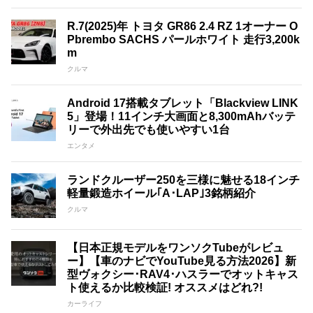
R.7(2025)年 トヨタ GR86 2.4 RZ 1オーナー O
Pbrembo SACHS パールホワイト 走行3,200k
m
クルマ
Android 17搭載タブレット「Blackview LINK
5」登場！11インチ大画面と8,300mAhバッテ
リーで外出先でも使いやすい1台
エンタメ
ランドクルーザー250を三様に魅せる18インチ
軽量鍛造ホイール｢A･LAP｣3銘柄紹介
クルマ
【日本正規モデルをワンソクTubeがレビュ
ー】【車のナビでYouTube見る方法2026】新
型ヴォクシー･RAV4･ハスラーでオットキャス
ト使えるか比較検証! オススメはどれ?!
カーライフ