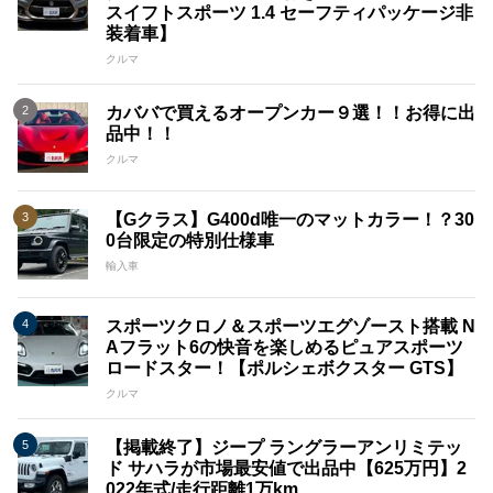
スイフトスポーツ 1.4 セーフティパッケージ非
装着車】
クルマ
カババで買えるオープンカー９選！！お得に出
品中！！
クルマ
【Gクラス】G400d唯一のマットカラー！？30
0台限定の特別仕様車
輸入車
スポーツクロノ＆スポーツエグゾースト搭載 N
Aフラット6の快音を楽しめるピュアスポーツ
ロードスター！【ポルシェボクスター GTS】
クルマ
【掲載終了】ジープ ラングラーアンリミテッ
ド サハラが市場最安値で出品中【625万円】2
022年式/走行距離1万km