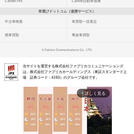
CarMe Pro
CarMe自動車保険
車選びドットコム（連携サービス）
中古車検索
車買取一括査定
廃車買取
事故車買取
© Fabrica Communications Co., LTD.
当サイトを運営する株式会社ファブリカコミュニケーションズ
は、株式会社ファブリカホールディングス（東証スタンダード上
場 証券コード：4193）のグループ会社です。
詳しく見る
arrow_forward_ios