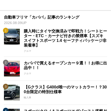
自動車フリマ「カババ」記事のランキング
2026.08.09UP
購入時にタイヤ交換済みで即戦力！シートヒー
ター・ETC・カーナビ付きの禁煙車【スズキ
スイフトスポーツ 1.4 セーフティパッケージ非
装着車】
クルマ
カババで買えるオープンカー９選！！お得に出
品中！！
クルマ
【Gクラス】G400d唯一のマットカラー！？30
0台限定の特別仕様車
輸入車