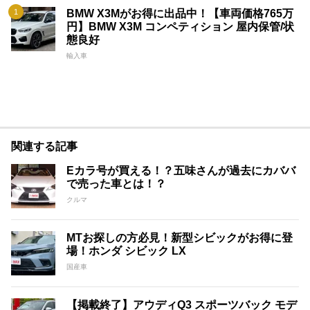
BMW X3Mがお得に出品中！【車両価格765万
円】BMW X3M コンペティション 屋内保管/状
態良好
輸入車
関連する記事
Eカラ号が買える！？五味さんが過去にカババ
で売った車とは！？
クルマ
MTお探しの方必見！新型シビックがお得に登
場！ホンダ シビック LX
国産車
【掲載終了】アウディQ3 スポーツバック モデ