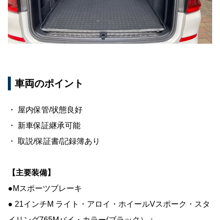
車両のポイント
・ 屋内保管/状態良好
・ 新車保証継承可能
・ 取説/保証書/記録簿あり
【主要装備】
●Mスポーツブレーキ
● 21インチM ライト・アロイ・ホイールVスポーク・スタ
イリング765Mバイ・カラー(ブラック）：