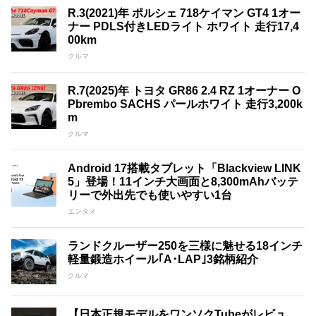
R.3(2021)年 ポルシェ 718ケイマン GT4 1オー
ナー PDLS付きLEDライト ホワイト 走行17,4
00km
クルマ
R.7(2025)年 トヨタ GR86 2.4 RZ 1オーナー O
Pbrembo SACHS パールホワイト 走行3,200k
m
クルマ
Android 17搭載タブレット「Blackview LINK
5」登場！11インチ大画面と8,300mAhバッテ
リーで外出先でも使いやすい1台
エンタメ
ランドクルーザー250を三様に魅せる18インチ
軽量鍛造ホイール｢A･LAP｣3銘柄紹介
クルマ
【日本正規モデルをワンソクTubeがレビュ