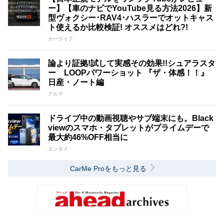
ー】【車のナビでYouTube見る方法2026】新
型ヴォクシー･RAV4･ハスラーでオットキャス
ト使えるか比較検証! オススメはどれ?!
カーライフ
論より証拠!試して実感その効果!!シュアラスタ
ー LOOPパワーショット 『ザ・体感！！』
日産・ノート編
クルマ
ドライブ中の動画視聴やサブ端末にも。Black
viewのスマホ・タブレットがプライムデーで
最大約46%OFF相当に
エンタメ
CarMe Proをもっと見る