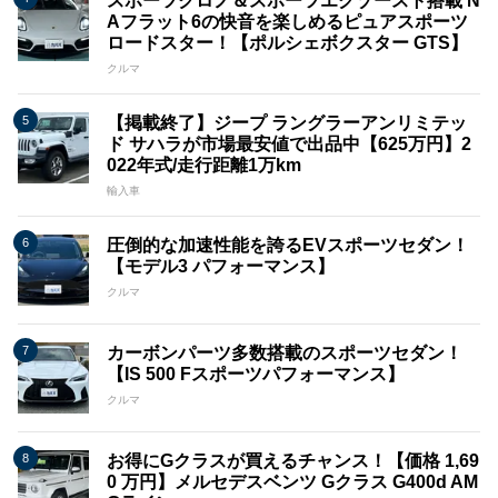
スポーツクロノ＆スポーツエグゾースト搭載 N
Aフラット6の快音を楽しめるピュアスポーツ
ロードスター！【ポルシェボクスター GTS】
クルマ
【掲載終了】ジープ ラングラーアンリミテッ
ド サハラが市場最安値で出品中【625万円】2
022年式/走行距離1万km
輸入車
圧倒的な加速性能を誇るEVスポーツセダン！
【モデル3 パフォーマンス】
クルマ
カーボンパーツ多数搭載のスポーツセダン！
【IS 500 Fスポーツパフォーマンス】
クルマ
お得にGクラスが買えるチャンス！【価格 1,69
0 万円】メルセデスベンツ Gクラス G400d AM