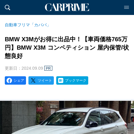
自動車フリマ「カババ」
BMW X3Mがお得に出品中！【車両価格765万
円】BMW X3M コンペティション 屋内保管/状
態良好
更新日：2024.09.09
PR
シェア
ツイート
ブックマーク