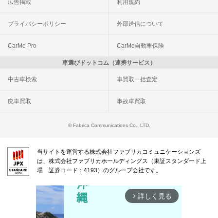
広告掲載
利用規約
プライバシーポリシー
外部送信について
CarMe Pro
CarMe自動車保険
車選びドットコム（連携サービス）
中古車検索
車買取一括査定
廃車買取
事故車買取
© Fabrica Communications Co., LTD.
当サイトを運営する株式会社ファブリカコミュニケーションズ
は、株式会社ファブリカホールディングス（東証スタンダード上
場 証券コード：4193）のグループ会社です。
詳しく見る
arrow_forward_ios