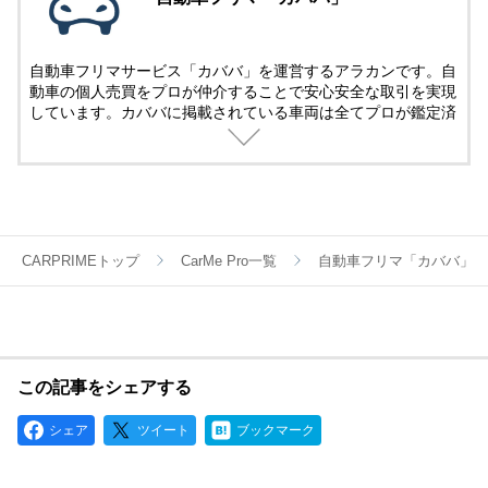
自動車フリマサービス「カババ」を運営するアラカンです。自
動車の個人売買をプロが仲介することで安心安全な取引を実現
しています。カババに掲載されている車両は全てプロが鑑定済
み。
名義変更、陸送など面倒な手続きは全てカババが仲介します。
YouTubeなど様々な媒体で個人売買ならではのお買い得・掘り
出し車両情報をお届けします。
CARPRIMEトップ
CarMe Pro一覧
自動車フリマ「カババ」
この記事をシェアする
シェア
ツイート
ブックマーク