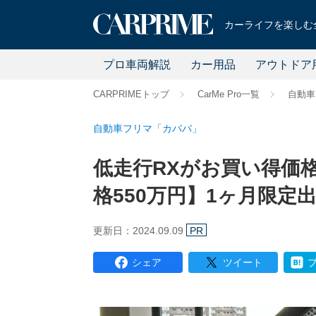
カーライフを楽しむ全
プロ車両解説
カー用品
アウトドア
CARPRIMEトップ
CarMe Pro一覧
自動車
自動車フリマ「カババ」
低走行RXがお買い得価
格550万円】1ヶ月限定
更新日：2024.09.09
PR
シェア
ツイート