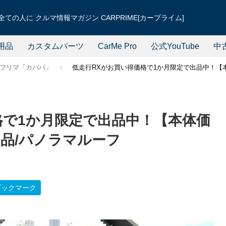
ての人に クルマ情報マガジン CARPRIME[カープライム]
用品
カスタムパーツ
CarMe Pro
公式YouTube
中
フリマ「カババ」
低走行RXがお買い得価格で1か月限定で出品中！【本
格で1か月限定で出品中！【本体価
出品/パノラマルーフ
ブックマーク