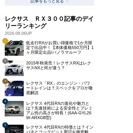
記事をもっと見る
レクサス ＲＸ３００記事のデイ
リーランキング
2026.08.06UP
低走行RXがお買い得価格で1か月限
定で出品中！【本体価格550万円】1
ヶ月限定出品/パノラマルーフ
2015年秋発売！レクサスRXはレク
サスNXと何が違う？
レクサス「RX」のエンジン・パワ
ートレインは？スペックをプロが徹
底解説
レクサス 4代目RXの進化や魅力と
は？先進技術による安全性とプレミ
アム性の高さが特長！(6AA-GYL26
W-ARXGB型)
レクサス 4代目RXの特徴とは？イン
パネとコックピット周辺を徹底解