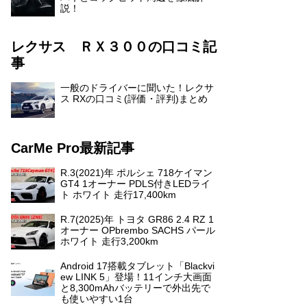
説！
レクサス ＲＸ３００の口コミ記
事
一般のドライバーに聞いた！レクサ
ス RXの口コミ(評価・評判)まとめ
CarMe Pro最新記事
R.3(2021)年 ポルシェ 718ケイマン
GT4 1オーナー PDLS付きLEDライ
ト ホワイト 走行17,400km
R.7(2025)年 トヨタ GR86 2.4 RZ 1
オーナー OPbrembo SACHS パール
ホワイト 走行3,200km
Android 17搭載タブレット「Blackvi
ew LINK 5」登場！11インチ大画面
と8,300mAhバッテリーで外出先で
も使いやすい1台