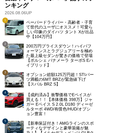
ンキング
2026.08.06UP
ペーパードライバー・高齢者・子育
て世代のユーザにオススメ！可愛ら
しい印象のダイハツ タント Xが出品
中【104万円】
200万円プライスダウン！ハイパフ
ォーマンスとラグジュアリーを極め
た最上級セダンが驚きの価格で登場
【ポルシェ パナメーラ ターボS Eハ
イブリッド】
オプション総額125万円超！STIパー
ツ満載の6MT BRZが緊急値下げ
【スバル BRZ S】
【成約済み】衝撃価格でEペイスが
買える！！【本体価格 398万】ジャ
ガー Eペイス S 2.0L D180 ディーゼ
ルターボ 4WD/有償色/HUD/オプシ
ョン豊富！
【新車保証付き！AMGラインのスポ
ーティなデザインと豪華装備が魅
力！】【メルセデス・ベンツ GLBク