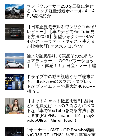
ランドクルーザー250を三様に魅せ
る18インチ軽量鍛造ホイール｢A･LA
P｣3銘柄紹介
【日本正規モデルをワンソクTubeが
レビュー】【車のナビでYouTube見
る方法2026】新型ヴォクシー･RAV
4･ハスラーでオットキャスト使える
か比較検証! オススメはどれ?!
論より証拠!試して実感その効果!!シ
ュアラスター LOOPパワーショッ
ト 『ザ・体感！！』日産・ノート編
ドライブ中の動画視聴やサブ端末に
も。Blackviewのスマホ・タブレッ
トがプライムデーで最大約46%OFF
相当に
【オットキャスト徹底比較!!】結局
どれを買えばいいの？皆さんにベス
トな『車でYouTubeを見る方法』教
えます(P3 PRO、nano、E2、play2
videoUltra、Mirror Touch)
1オーナー・6MT・OP Brembo装備
のGR86 RZ（ZN8）納車前整備を実