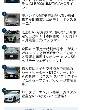
ラス GLB200d 4MATIC AMGライ
ン】
左ハンドルMTモデルがお買い得価
格で短期間限定出品中！！ボクスタ
ー 2.7
低走行RXがお買い得価格で1か月限
定で出品中！【本体価格550万円】1
ヶ月限定出品/パノラマルーフ
全国40台限定の特別仕様車。力強い
V8エンジンとBOSEサウンドで走り
と音響を満喫【シボレー カマロSS
ヘリテージエディション】
購入時にタイヤ交換済みで即戦力！
シートヒーター・ETC・カーナビ付
きの禁煙車【スズキ スイフトスポー
ツ 1.4 セーフティパッケージ非装着
車】
ロータリーエンジン搭載！カスタム
豊富なRX-8がカババに登場！