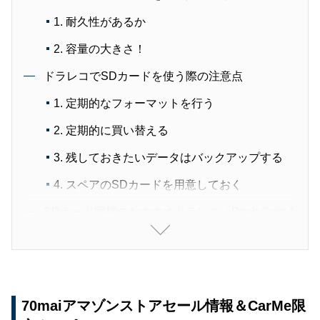
1. 耐久性があるか
2. 容量の大きさ！
ドラレコでSDカードを使う際の注意点
1. 定期的なフォーマットを行う
2. 定期的に買い替える
3. 残しておきたいデータはバックアップする
4. スペアのSDカードを用意しておく
SDカード同梱のおすすめドラレコ「Dash Cam A
510」
「Dash Cam A510」のおすすめポイント10選
① 1万円台の価格で初心者でも購入しやすい
70maiアマゾンストアセール情報＆CarMe限
② 500万画素の高画質フロントカメラ