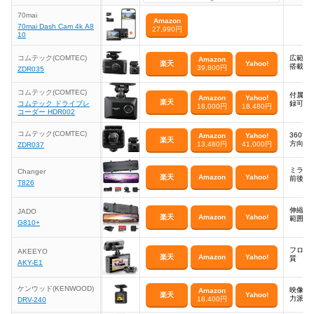
70mai
Amazon
70mai Dash Cam 4k A8
27,990円
10
コムテック(COMTEC)
広範囲
Amazon
楽天
Yahoo!
搭載で
39,800円
ZDR035
コムテック(COMTEC)
付属S
Amazon
Yahoo!
楽天
コムテック ドライブレ
録可能
18,000円
18,480円
コーダー HDR002
コムテック(COMTEC)
360
Amazon
Yahoo!
楽天
方向死
13,480円
41,000円
ZDR037
ミラー
Changer
楽天
Amazon
Yahoo!
前後カ
T826
伸縮カ
JADO
楽天
Amazon
Yahoo!
範囲の
G810+
フロン
AKEEYO
楽天
Amazon
Yahoo!
質
AKY-E1
ケンウッド(KENWOOD)
映像の
Amazon
楽天
Yahoo!
力派の
18,400円
DRV-240