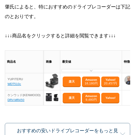
肇氏によると、特におすすめのドライブレコーダーは下記
のとおりです。
↓↓↓商品名をクリックすると詳細を閲覧できます↓↓↓
商品名
画像
最安値
特徴
YUPITERU
Amazon
Yahoo!
楽天
16,180円
20,457円
WDT510c
ケンウッド(KENWOOD)
Amazon
楽天
Yahoo!
9,480円
DRV-MR450
おすすめの安いドライブレコーダーをもっと見