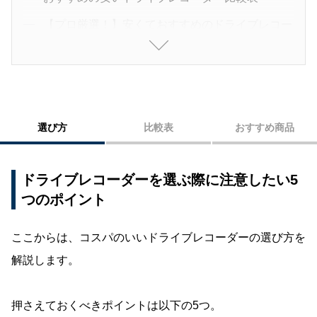
【プロ厳選！】安くておすすめのドライブレコー
ダー2選
【CarMe編集部厳選！】安くておすすめのドライ
ブレコーダー17選
ドライブレコーダー装着のメリット3選
選び方
比較表
おすすめ商品
1：事故の瞬間を記録できる
2：ドライブ中の景色を映像として残せる
ドライブレコーダーを選ぶ際に注意したい5
3：当て逃げ・イタズラを防げる
つのポイント
一流メーカーの映像を参考にしてみよう
ここからは、コスパのいいドライブレコーダーの選び方を
解説します。
押さえておくべきポイントは以下の5つ。