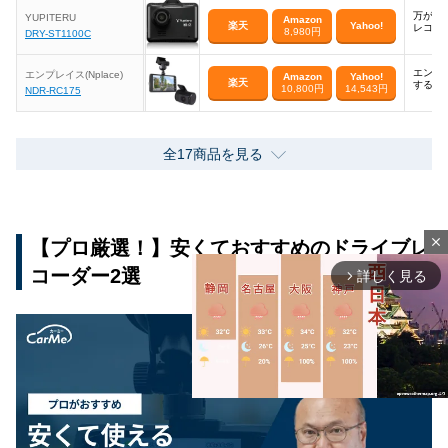
万がい
YUPITERU
Amazon
楽天
Yahoo!
レコー
8,980円
DRY-ST1100C
エンジ
エンプレイス(Nplace)
Amazon
Yahoo!
楽天
するた
10,800円
14,543円
NDR-RC175
全17商品を見る
close
【プロ厳選！】安くておすすめのドライブレ
コーダー2選
詳しく見る
arrow_forward_ios