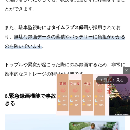
とができます。
また、駐車監視時には
タイムラプス録画
が採用されてお
り、
無駄な録画データの蓄積やバッテリーに負担がかかる
のを防いでいます
。
トラブルや異変が起こった際にのみ録画するため、非常に
close
効率的なストレージの利用が可能です。
詳しく見る
arrow_forward_ios
6.緊急録画機能で事故時の証拠をより確実に保存で
きる