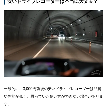
安いドライブレコーダーは本当に大丈夫？
1.Sony製の高性能センサーで暗い場所でも鮮明
な録画・撮影が可能
2.前後2カメラとも高画質
3.ループ録画で古い動画を削除しストレージ容
量を自動管理
4.ADAS(先進運転支援システム)で運転をサポー
ト
5.24時間駐車監視機能で車にいない時も安心
6.緊急録画機能で事故時の証拠をより確実に保
存できる
日本語マニュアル対応で初心者でも安心
「70mai Dash Cam A510」で安全に運転しよう
一般的に、3,000円前後の安いドライブレコーダーは品質
や性能が低く、思っていた使い方ができない場合がありま
す。