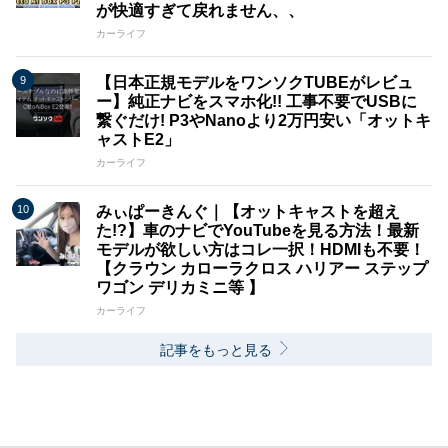
が快適すぎて戻れません、、
カーライフ
【日本正規モデルをワンソクTUBEがレビュ
ー】純正ナビをスマホ化!! 工事不要でUSBに
繋ぐだけ! P3やNanoより2万円安い「オットキ
ャストE2」
カーライフ
みぃぱーきんぐ｜【オットキャストを超え
た!?】車のナビでYouTubeを見る方法！最新
モデルが欲しい方はコレ一択！HDMIも不要！
【クラウン カローラクロス ハリアー ステップ
ワゴン デリカミニ等 】
カーライフ
記事をもっと見る