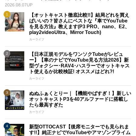
2026.08.07UP
【オットキャスト徹底比較!!】結局どれを買え
ばいいの？皆さんにベストな『車でYouTube
を見る方法』教えます(P3 PRO、nano、E2、
play2videoUltra、Mirror Touch)
カーライフ
【日本正規モデルをワンソクTubeがレビュ
ー】【車のナビでYouTube見る方法2026】新
型ヴォクシー･RAV4･ハスラーでオットキャス
ト使えるか比較検証! オススメはどれ?!
カーライフ
ぬぬふぁくとりー｜【機能やばすぎ！】新しい
オットキャストP3を40アルファードに搭載し
たら最高すぎた
カーライフ
新型OTTOCAST【後席モニターでも見られま
す!!】純正ナビでYouTubeやアマゾンプライム