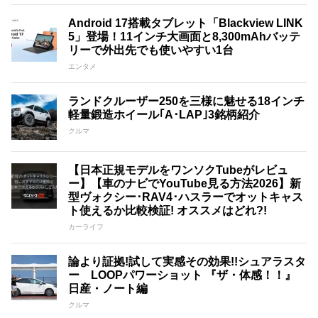
Android 17搭載タブレット「Blackview LINK
5」登場！11インチ大画面と8,300mAhバッテ
リーで外出先でも使いやすい1台
エンタメ
ランドクルーザー250を三様に魅せる18インチ
軽量鍛造ホイール｢A･LAP｣3銘柄紹介
クルマ
【日本正規モデルをワンソクTubeがレビュ
ー】【車のナビでYouTube見る方法2026】新
型ヴォクシー･RAV4･ハスラーでオットキャス
ト使えるか比較検証! オススメはどれ?!
カーライフ
論より証拠!試して実感その効果!!シュアラスタ
ー LOOPパワーショット 『ザ・体感！！』
日産・ノート編
クルマ