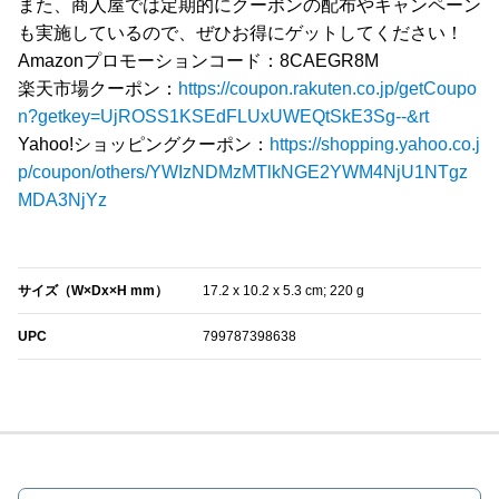
また、商人屋では定期的にクーポンの配布やキャンペーン
も実施しているので、ぜひお得にゲットしてください！
Amazonプロモーションコード：8CAEGR8M
楽天市場クーポン：
https://coupon.rakuten.co.jp/getCoupo
n?getkey=UjROSS1KSEdFLUxUWEQtSkE3Sg--&rt
Yahoo!ショッピングクーポン：
https://shopping.yahoo.co.j
p/coupon/others/YWIzNDMzMTlkNGE2YWM4NjU1NTgz
MDA3NjYz
‎サイズ（W×Dx×H mm）
‎17.2 x 10.2 x 5.3 cm; 220 g
UPC
799787398638