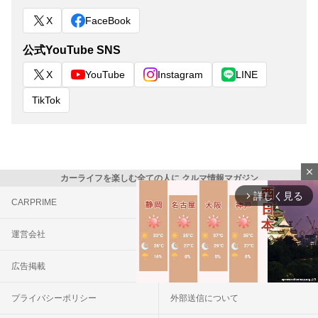
X
FaceBook
公式YouTube SNS
X
YouTube
Instagram
LINE
TikTok
close
カーライフを楽しむ全ての人に クルマ情報マガジン
詳しく見る
arrow_forward_ios
CARPRIME
カスタムCarMe
運営会社
お問い合わせ
広告掲載
利用規約
プライバシーポリシー
外部送信について