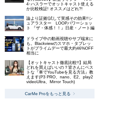
4･ハスラーでオットキャスト使える
か比較検証! オススメはどれ?!
論より証拠!試して実感その効果!!シ
ュアラスター LOOPパワーショッ
ト 『ザ・体感！！』日産・ノート編
ドライブ中の動画視聴やサブ端末に
も。Blackviewのスマホ・タブレッ
トがプライムデーで最大約46%OFF
相当に
【オットキャスト徹底比較!!】結局
どれを買えばいいの？皆さんにベス
トな『車でYouTubeを見る方法』教
えます(P3 PRO、nano、E2、play2
videoUltra、Mirror Touch)
CarMe Proをもっと見る