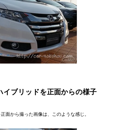
u
t
e
ハイブリッドを正面からの様子
rid)を正面から撮った画像は、このような感じ。