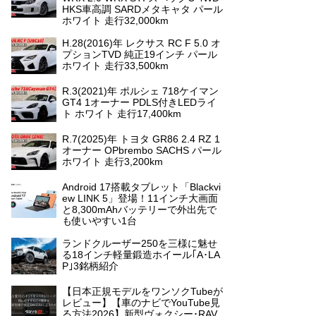
HKS車高調 SARDメタキャタ パール
ホワイト 走行32,000km
H.28(2016)年 レクサス RC F 5.0 オ
プションTVD 純正19インチ パール
ホワイト 走行33,500km
R.3(2021)年 ポルシェ 718ケイマン
GT4 1オーナー PDLS付きLEDライ
ト ホワイト 走行17,400km
R.7(2025)年 トヨタ GR86 2.4 RZ 1
オーナー OPbrembo SACHS パール
ホワイト 走行3,200km
Android 17搭載タブレット「Blackvi
ew LINK 5」登場！11インチ大画面
と8,300mAhバッテリーで外出先で
も使いやすい1台
ランドクルーザー250を三様に魅せ
る18インチ軽量鍛造ホイール｢A･LA
P｣3銘柄紹介
【日本正規モデルをワンソクTubeが
レビュー】【車のナビでYouTube見
る方法2026】新型ヴォクシー･RAV