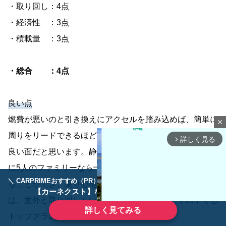
・取り回し：4点
・経済性 ：3点
・積載量 ：3点
・総合 ：4点
良い点
燃費が悪いのと引き換えにアクセルを踏み込めば、簡単に
close
周りをリードできるほどのパワー感が、ヴェルファイアの
詳しく見る
arrow_forward_ios
良い面だと思います。静寂性が高く、自分のところみたい
に5人のファミリーなら十分に車内が広く、ゆったりと座
＼ CARPRIMEおすすめ（PR） ／
ディーラーで手放すのはもったいない！
ることができ、乗り心地は最高です。車体が大きい割に
【カーネクスト】ならどんなクルマも高価買取
は、意外と取り回しもいいので、今まで乗った車の中でも
詳しく見てみる
トップクラスに気に入っています。