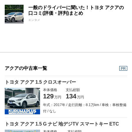
一般のドライバーに聞いた！トヨタ アクアの
口コミ(評価・評判)まとめ
エンタメ
アクアの中古車一覧
PR
トヨタ アクア 1.5 クロスオーバー
本体価格
支払総額
129
134
万円
万円
年式：2017年
走行距離：8.1万km
車検：車検整備
付
なし
トヨタ アクア 1.5 G ナビ 地デジTV スマートキー ETC
本体価格
支払総額