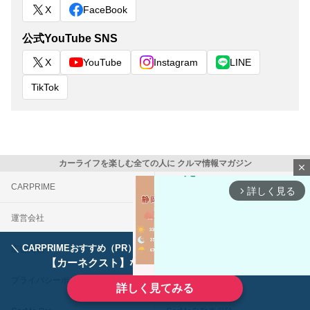
X
FaceBook
公式YouTube SNS
X
YouTube
Instagram
LINE
TikTok
カーライフを楽しむ全ての人に クルマ情報マガジン
close
CARPRIME
カスタムCarMe
詳しく見る
arrow_forward_ios
運営会社
お問い合わせ
＼ CARPRIMEおすすめ（PR） ／
ディーラーで手放すのはもったいない！
広告掲載
利用規約
【カーネクスト】ならどんなクルマも高価買取
プライバシーポリシー
外部送信について
詳しく見てみる