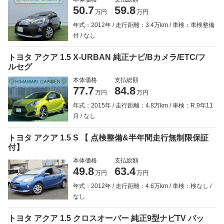
50.7
59.8
万円
万円
年式：2012年
走行距離：3.4万km
車検：車検整備
付
なし
トヨタ アクア 1.5 X-URBAN 純正ナビ/Bカメラ/ETC/フ
ルセグ
本体価格
支払総額
77.7
84.8
万円
万円
年式：2015年
走行距離：4.8万km
車検：R.9年11
月
なし
トヨタ アクア 1.5 S 【 点検整備&半年間走行無制限保証
付】
本体価格
支払総額
49.8
63.4
万円
万円
年式：2012年
走行距離：4.6万km
車検：検なし
なし
トヨタ アクア 1.5 クロスオーバー 純正9型ナビTV バッ