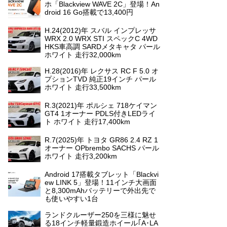
ホ「Blackview WAVE 2C」登場！An
droid 16 Go搭載で13,400円
H.24(2012)年 スバル インプレッサ
WRX 2.0 WRX STI スペックC 4WD
HKS車高調 SARDメタキャタ パール
ホワイト 走行32,000km
H.28(2016)年 レクサス RC F 5.0 オ
プションTVD 純正19インチ パール
ホワイト 走行33,500km
R.3(2021)年 ポルシェ 718ケイマン
GT4 1オーナー PDLS付きLEDライ
ト ホワイト 走行17,400km
R.7(2025)年 トヨタ GR86 2.4 RZ 1
オーナー OPbrembo SACHS パール
ホワイト 走行3,200km
Android 17搭載タブレット「Blackvi
ew LINK 5」登場！11インチ大画面
と8,300mAhバッテリーで外出先で
も使いやすい1台
ランドクルーザー250を三様に魅せ
る18インチ軽量鍛造ホイール｢A･LA