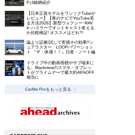
P｣3銘柄紹介
【日本正規モデルをワンソクTubeが
レビュー】【車のナビでYouTube見
る方法2026】新型ヴォクシー･RAV
4･ハスラーでオットキャスト使える
か比較検証! オススメはどれ?!
論より証拠!試して実感その効果!!シ
ュアラスター LOOPパワーショッ
ト 『ザ・体感！！』日産・ノート編
液剤とスポンジ
ドライブ中の動画視聴やサブ端末に
も。Blackviewのスマホ・タブレッ
トがプライムデーで最大約46%OFF
相当に
CarMe Proをもっと見る