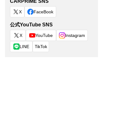
CARPRIME SNS
X
FaceBook
公式YouTube SNS
X
YouTube
Instagram
LINE
TikTok