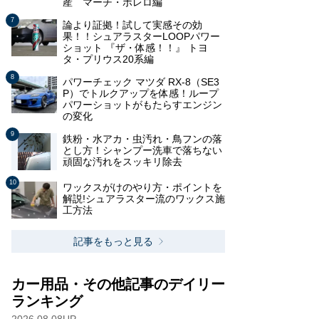
産 マーチ・ボレロ編
論より証拠！試して実感その効
果！！シュアラスターLOOPパワー
ショット 『ザ・体感！！』 トヨ
タ・プリウス20系編
パワーチェック マツダ RX-8（SE3
P）でトルクアップを体感！ループ
パワーショットがもたらすエンジン
の変化
鉄粉・水アカ・虫汚れ・鳥フンの落
とし方！シャンプー洗車で落ちない
頑固な汚れをスッキリ除去
ワックスがけのやり方・ポイントを
解説!シュアラスター流のワックス施
工方法
記事をもっと見る
カー用品・その他記事のデイリー
ランキング