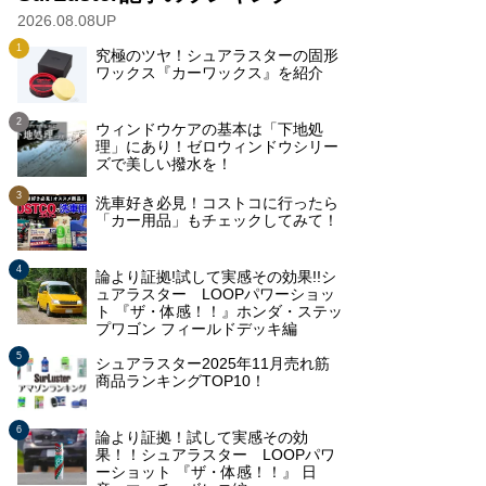
2026.08.08UP
究極のツヤ！シュアラスターの固形
ワックス『カーワックス』を紹介
ウィンドウケアの基本は「下地処
理」にあり！ゼロウィンドウシリー
ズで美しい撥水を！
洗車好き必見！コストコに行ったら
「カー用品」もチェックしてみて！
論より証拠!試して実感その効果!!シ
ュアラスター LOOPパワーショッ
ト 『ザ・体感！！』ホンダ・ステッ
プワゴン フィールドデッキ編
シュアラスター2025年11月売れ筋
商品ランキングTOP10！
論より証拠！試して実感その効
果！！シュアラスター LOOPパワ
ーショット 『ザ・体感！！』 日