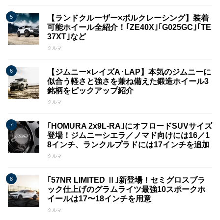
【ランドクルーザー×ボルクレーシング】装着
可能ホイール全紹介！｢ZE40X｣｢G025GC｣｢TE
37XT｣など
クルマ
【ジムニー×レイズA･LAP】本気のジムニーに
似合う軽さと強さを兼ね備えた鍛造ホイール3
銘柄をピックアップ紹介
クルマ
｢HOMURA 2x9L​​-RA｣にオフロードSUVサイズ
登場！ジムニーシエラ／ノマド向けには16／1
8インチ、ランクルプラドには17インチを追加
クルマ
｢57NR LIMITED Ⅱ｣新登場！セミグロスブラ
ック仕上げのグラムライツ最強10スポークホ
イールは17〜18インチを用意
クルマ