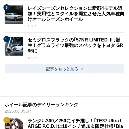
レイズシーズンセレクションに新顔4モデル追
加！実用性とスタイルを両立させた人気車種向
けオールシーズンホイール
クルマ
セミグロスブラックの｢57NR LIMITED Ⅱ｣誕
生！グラムライツ最強のスペックをトヨタ GR
86に
クルマ
記事をもっと見る
ホイール記事のデイリーランキング
2026.08.09UP
ランクル300／250にイチ推し！｢TE37 Ultra L
ARGE P.C.D.｣に18インチ追加＆限定仕様｢Bla