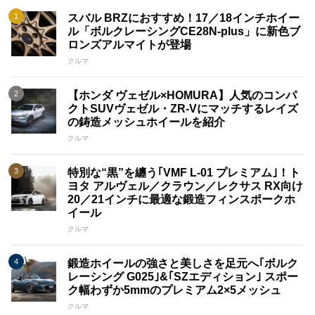
スバル BRZにおすすめ！17／18インチホイー
ル「ボルクレーシングCE28N-plus」に新色ブ
ロンズアルマイトが登場
クルマ
【ホンダ ヴェゼル×HOMURA】人気のコンパ
クトSUVヴェゼル・ZR-Vにマッチするレイズ
の鋳造メッシュホイールを紹介
クルマ
特別な“黒”を纏う｢VMF L-01 プレミアム｣！ト
ヨタ アルヴェル／クラウン／レクサス RX向け
20／21インチに最適な鍛造フィンスポークホ
イール
クルマ
鍛造ホイールの強さと美しさを足元へ｢ボルク
レーシング G025｣&｢SZエディション｣ スポー
ク幅わずか5mmのプレミアム2×5メッシュ
クルマ