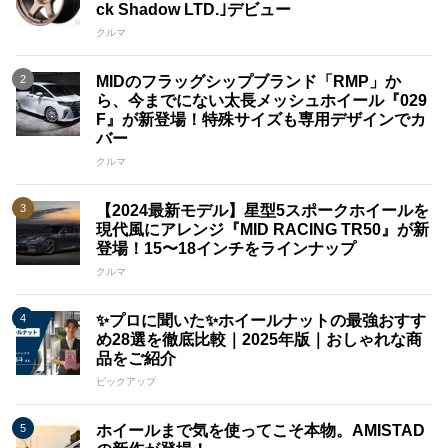
ck Shadow LTD.｣デビュー
クルマ
MIDのフラッグシップブランド「RMP」か
ら、今までにない太長メッシュホイール『029
F』が新登場！特殊サイズも専用デザインでカ
バー
クルマ
【2024最新モデル】星型5スポークホイールを
現代風にアレンジ『MID RACING TR50』が新
登場！15〜18インチをラインナップ
クルマ
✨プロに聞いた✨ホイールナットの最強おすす
め28選を徹底比較｜2025年版｜おしゃれな商
品をご紹介
ピックアップ
ホイールまで気を使ってこそ本物。AMISTAD