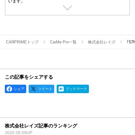
います。
過酷な条件で戦うレースホイールも、パフォーマンスを究めた
鍛造ホイールも、ストリートで華やかに輝く鋳造ホイールも、
すべてに最新のテクノロジーとメイドbyレイズの誇りが注がれ
ているのです。
CARPRIMEトップ
CarMe Pro一覧
株式会社レイズ
｢5
この記事をシェアする
シェア
ツイート
ブックマーク
株式会社レイズ記事のランキング
2026.08.09UP