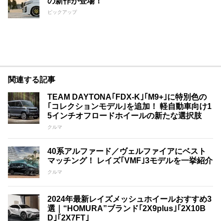
の新作が登場！
ピックアップ
関連する記事
TEAM DAYTONA｢FDX-K｣｢M9+｣に特別色の
｢コレクションモデル｣を追加！ 軽自動車向け1
5インチオフロードホイールの新たな選択肢
クルマ
40系アルファード／ヴェルファイアにベスト
マッチング！ レイズ｢VMF｣3モデルを一挙紹介
クルマ
2024年最新レイズメッシュホイールおすすめ3
選｜“HOMURA”ブランド｢2X9plus｣｢2X10B
D｣｢2X7FT｣