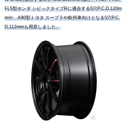
FL5型ホンダ シビックタイプRに適合する5穴P.C.D.120m
mや、A90型トヨタ スープラや欧州車向けとなる5穴P.C.
D.112mmも用意しました。