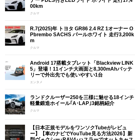
ナー PDLS付きLEDライト ホワイト 走行17,4
00km
クルマ
R.7(2025)年 トヨタ GR86 2.4 RZ 1オーナー O
Pbrembo SACHS パールホワイト 走行3,200k
m
クルマ
Android 17搭載タブレット「Blackview LINK
5」登場！11インチ大画面と8,300mAhバッテ
リーで外出先でも使いやすい1台
エンタメ
ランドクルーザー250を三様に魅せる18インチ
軽量鍛造ホイール｢A･LAP｣3銘柄紹介
クルマ
【日本正規モデルをワンソクTubeがレビュ
ー】【車のナビでYouTube見る方法2026】新
型ヴォクシー･RAV4･ハスラーでオットキャス