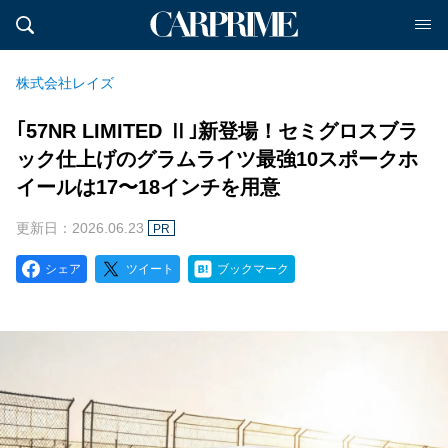
株式会社レイズ
｢57NR LIMITED Ⅱ｣新登場！セミグロスブラ
ック仕上げのグラムライツ最強10スポークホ
イールは17〜18インチを用意
更新日：2026.06.23
PR
シェア
ツイート
ブックマーク