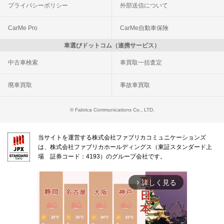
プライバシーポリシー
外部送信について
CarMe Pro
CarMe自動車保険
車選びドットコム（連携サービス）
中古車検索
車買取一括査定
廃車買取
事故車買取
© Fabrica Communications Co., LTD.
当サイトを運営する株式会社ファブリカコミュニケーションズ
は、株式会社ファブリカホールディングス（東証スタンダード上
場 証券コード：4193）のグループ会社です。
詳しく見る
arrow_forward_ios