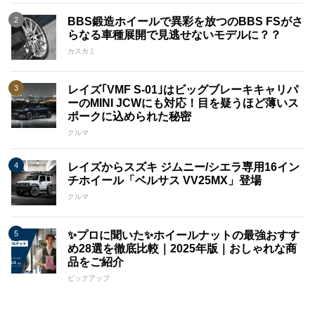
BBS鍛造ホイールで異彩を放つのBBS FSがさ
らなる車種展開で見逃せないモデルに？？
カスカミ
レイズ｢VMF S-01｣はビッグブレーキキャリパ
ーのMINI JCWにも対応！目を疑うほど薄いス
ポークに込められた秘密
クルマ
レイズからスズキ ジムニー/シエラ専用16イン
チホイール「ベルサス VV25MX」登場
クルマ
✨プロに聞いた✨ホイールナットの最強おすす
め28選を徹底比較｜2025年版｜おしゃれな商
品をご紹介
ピックアップ