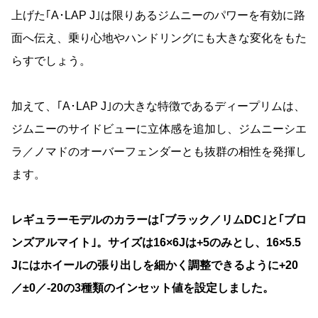
上げた｢A･LAP J｣は限りあるジムニーのパワーを有効に路
面へ伝え、乗り心地やハンドリングにも大きな変化をもた
らすでしょう。
加えて、｢A･LAP J｣の大きな特徴であるディープリムは、
ジムニーのサイドビューに立体感を追加し、ジムニーシエ
ラ／ノマドのオーバーフェンダーとも抜群の相性を発揮し
ます。
レギュラーモデルのカラーは｢ブラック／リムDC｣と｢ブロ
ンズアルマイト｣。サイズは16×6Jは+5のみとし、16×5.5
Jにはホイールの張り出しを細かく調整できるように+20
／±0／-20の3種類のインセット値を設定しました。