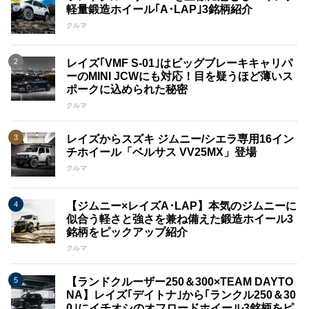
軽量鍛造ホイール｢A･LAP｣3銘柄紹介
クルマ
レイズ｢VMF S-01｣はビッグブレーキキャリパ
ーのMINI JCWにも対応！目を疑うほど薄いス
ポークに込められた秘密
クルマ
レイズからスズキ ジムニー/シエラ専用16イン
チホイール「ベルサス VV25MX」登場
クルマ
【ジムニー×レイズA･LAP】本気のジムニーに
似合う軽さと強さを兼ね備えた鍛造ホイール3
銘柄をピックアップ紹介
クルマ
【ランドクルーザー250＆300×TEAM DAYTO
NA】レイズ｢デイトナ｣から｢ランクル250＆30
0｣にイチオシのオフロードホイール3銘柄をピ