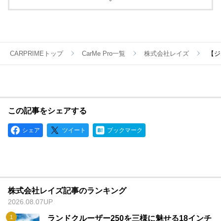
過酷な条件で戦うレースホイールも、パフォーマンスを究めた
鍛造ホイールも、ストリートで華やかに輝く鋳造ホイールも、
すべてに最新のテクノロジーとメイドbyレイズの誇りが注がれ
ているのです。
CARPRIMEトップ
CarMe Pro一覧
株式会社レイズ
【ジ
この記事をシェアする
シェア
ツイート
ブックマーク
株式会社レイズ記事のランキング
2026.08.07UP
ランドクルーザー250を三様に魅せる18インチ