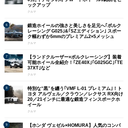
ックアップ
クルマ
鍛造ホイールの強さと美しさを足元へ｢ボルク
レーシング G025｣&｢SZエディション｣ スポー
ク幅わずか5mmのプレミアム2×5メッシュ
クルマ
【ランドクルーザー×ボルクレーシング】装着
可能ホイール全紹介！｢ZE40X｣｢G025GC｣｢TE
37XT｣など
クルマ
特別な“黒”を纏う｢VMF L-01 プレミアム｣！ト
ヨタ アルヴェル／クラウン／レクサス RX向け
20／21インチに最適な鍛造フィンスポークホ
イール
クルマ
【ホンダ ヴェゼル×HOMURA】人気のコンパ