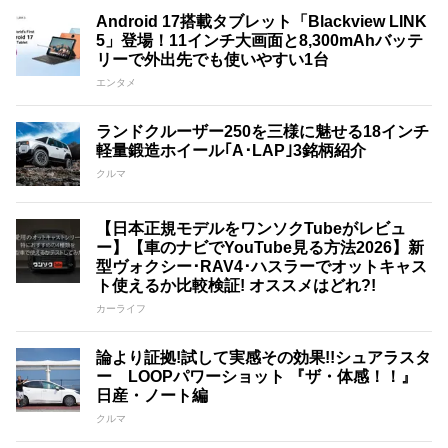
Android 17搭載タブレット「Blackview LINK
5」登場！11インチ大画面と8,300mAhバッテ
リーで外出先でも使いやすい1台
エンタメ
ランドクルーザー250を三様に魅せる18インチ
軽量鍛造ホイール｢A･LAP｣3銘柄紹介
クルマ
【日本正規モデルをワンソクTubeがレビュ
ー】【車のナビでYouTube見る方法2026】新
型ヴォクシー･RAV4･ハスラーでオットキャス
ト使えるか比較検証! オススメはどれ?!
カーライフ
論より証拠!試して実感その効果!!シュアラスタ
ー LOOPパワーショット 『ザ・体感！！』
日産・ノート編
クルマ