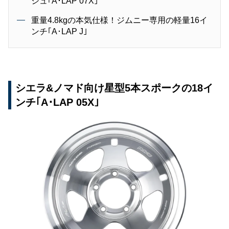
シュ｢A･LAP 07X｣
重量4.8kgの本気仕様！ジムニー専用の軽量16イ
ンチ｢A･LAP J｣
シエラ&ノマド向け星型5本スポークの18イ
ンチ｢A･LAP 05X｣