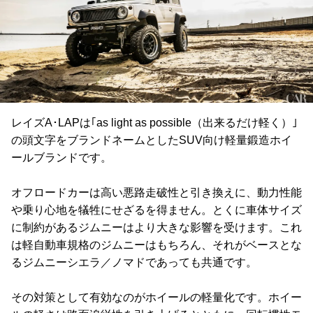
レイズA･LAPは｢as light as possible（出来るだけ軽く）｣
の頭文字をブランドネームとしたSUV向け軽量鍛造ホイ
ールブランドです。
オフロードカーは高い悪路走破性と引き換えに、動力性能
や乗り心地を犠牲にせざるを得ません。とくに車体サイズ
に制約があるジムニーはより大きな影響を受けます。これ
は軽自動車規格のジムニーはもちろん、それがベースとな
るジムニーシエラ／ノマドであっても共通です。
その対策として有効なのがホイールの軽量化です。ホイー