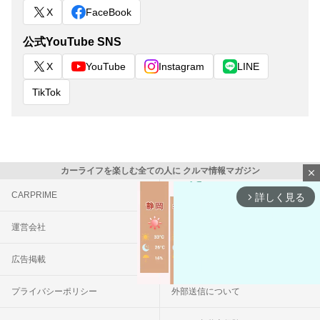
X
FaceBook
公式YouTube SNS
X
YouTube
Instagram
LINE
TikTok
カーライフを楽しむ全ての人に クルマ情報マガジン
close
CARPRIME
カスタムCarMe
詳しく見る
arrow_forward_ios
運営会社
お問い合わせ
広告掲載
利用規約
プライバシーポリシー
外部送信について