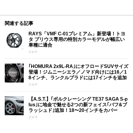
関連する記事
RAYS「VMF C-01プレミアム」新登場！トヨ
タ プリウス専用の特別カラーモデルが幅広い
車種に適合
クルマ
｢HOMURA 2x9L​​-RA｣にオフロードSUVサイズ
登場！ジムニーシエラ／ノマド向けには16／1
8インチ、ランクルプラドには17インチを追加
クルマ
【A.S.T.】｢ボルクレーシング TE37 SAGA S-p
lus｣に地金で魅せる2つの新フェイス｢バフ&ブ
ラッシュド｣追加！18〜20インチをカバー
クルマ