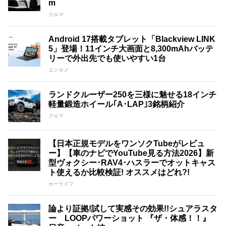
m
クルマ
Android 17搭載タブレット「Blackview LINK
5」登場！11インチ大画面と8,300mAhバッテ
リーで外出先でも使いやすい1台
エンタメ
ランドクルーザー250を三様に魅せる18インチ
軽量鍛造ホイール｢A･LAP｣3銘柄紹介
クルマ
【日本正規モデルをワンソクTubeがレビュ
ー】【車のナビでYouTube見る方法2026】新
型ヴォクシー･RAV4･ハスラーでオットキャス
ト使えるか比較検証! オススメはどれ?!
カーライフ
論より証拠!試して実感その効果!!シュアラスタ
ー LOOPパワーショット 『ザ・体感！！』