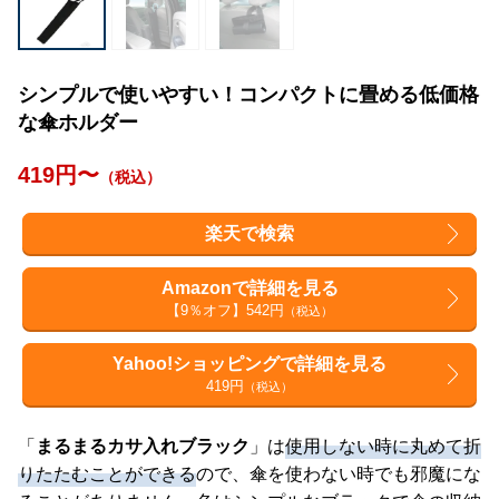
シンプルで使いやすい！コンパクトに畳める低価格
な傘ホルダー
419円〜
（税込）
楽天で検索
Amazonで詳細を見る
【9％オフ】542円
（税込）
Yahoo!ショッピングで詳細を見る
419円
（税込）
「
まるまるカサ入れブラック
」は
使用しない時に丸めて折
りたたむことができる
ので、傘を使わない時でも邪魔にな