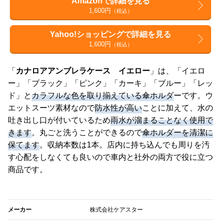
Amazonで詳細を見る
1,600円
（税込）
Yahoo!ショッピングで詳細を見る
1,600円
（税込）
「
カナロアアンブレラケース イエロー
」は、「イエロ
ー」「ブラック」「ピンク」「カーキ」「ブルー」「レッ
ド」と
カラフルな色を取り揃えている傘ホルダ
ーです。ウ
エットスーツ素材なので
防水性が高い
ことに加えて、水の
吐き出し口が付いているため
雨水が溜まることなく使用で
きます
。丸ごと洗うことができるので
傘ホルダーを清潔に
保てます
。収納本数は1本。店内に持ち込んでも周りを汚
す心配をしなくても良いので車内と社外の両方で役に立つ
商品です。
メーカー
株式会社ケアスター