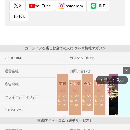
X
YouTube
Instagram
LINE
TikTok
カーライフを楽しむ全ての人に クルマ情報マガジン
CARPRIME
カスタムCarMe
close
運営会社
お問い合わせ
詳しく見る
arrow_forward_ios
広告掲載
利用規約
プライバシーポリシー
外部送信について
CarMe Pro
CarMe自動車保険
車選びドットコム（連携サービス）