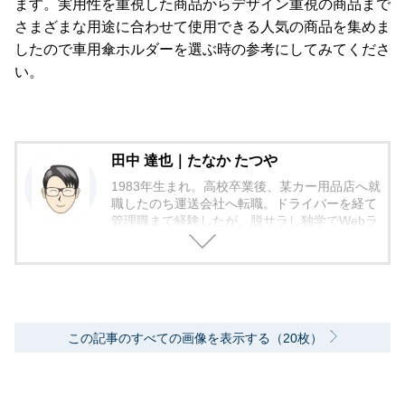
ます。実用性を重視した商品からデザイン重視の商品まで
さまざまな用途に合わせて使用できる人気の商品を集めま
したので車用傘ホルダーを選ぶ時の参考にしてみてくださ
い。
田中 達也｜たなか たつや
1983年生まれ。高校卒業後、某カー用品店へ就
職したのち運送会社へ転職。ドライバーを経て
管理職まで経験したが、脱サラし独学でWebラ
イティングを習得。その後フリーランスの道
へ。専門ライターとして、物流業界、カー用
品、FX、VODサービスなど、経験や趣味を活
かせる記事を執筆中。
この記事のすべての画像を表示する（20枚）