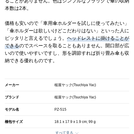
ることがありません。色はシンプルなブラックで傘の収納
本数は2本。
価格も安いので「車用傘ホルダーを試しに使ってみたい」
「傘ホルダーは欲しいけどこだわりはない」といった人に
ピッタリと言えるでしょう。
ヘッドレストに掛けることが
できる
のでスペースを取ることもありません。開口部が広
いので使いやすいですし、形を調節すれば折り畳み傘も収
納できる優れものです。
メーカー
槌屋ヤック(Tsuchiya Yac)
ブランド
槌屋ヤック(Tsuchiya Yac)
モデル名
PZ-515
梱包サイズ
18.1 x 17.9 x 1.9 cm; 99 g
すべて見る