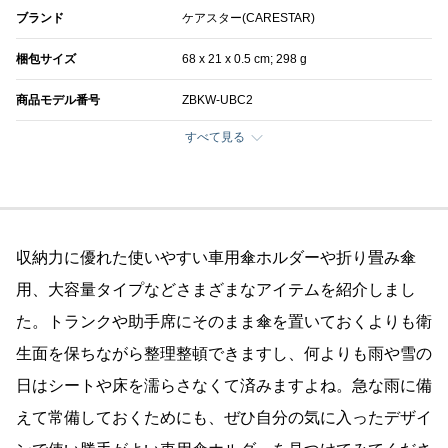
ブランド
ケアスター(CARESTAR)
梱包サイズ
68 x 21 x 0.5 cm; 298 g
商品モデル番号
ZBKW-UBC2
すべて見る
収納力に優れた使いやすい車用傘ホルダーや折り畳み傘
用、大容量タイプなどさまざまなアイテムを紹介しまし
た。トランクや助手席にそのまま傘を置いておくよりも衛
生面を保ちながら整理整頓できますし、何よりも雨や雪の
日はシートや床を濡らさなくて済みますよね。急な雨に備
えて常備しておくためにも、ぜひ自分の気に入ったデザイ